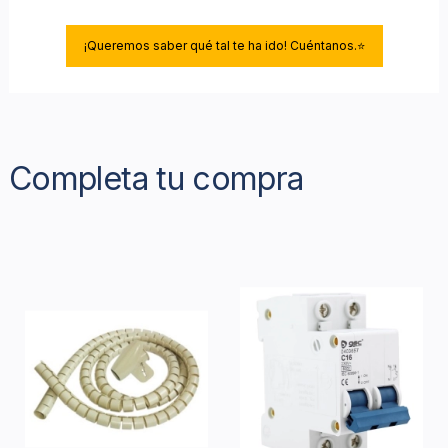
¡Queremos saber qué tal te ha ido! Cuéntanos.⭐
Completa tu compra