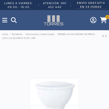
ENVÍO GRATUITO
LUNES A VIERNES:
ATENCIÓN: 961
|
|
EN 24 HORAS
09:00 - 19:00
452 440
0
Inicio
Ferretería
Iluminación y Electricidad
BOMBILLA HALOGENA DICROICA
LED LUZ BLANCA GU10 - 6W