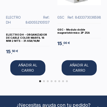
ELECTRO
Ref.:
GSC
Ref.: 8433373036598
DH
8430552105137
GSC - Modulo doble
magnetotérmico 2P 25A
ELECTRO DH - ORGANIZADOR
DE CABLE COLOR MARFIL 16
MM 2 MTS - 31.658/16/M
15
00 €
,
15
50 €
,
AÑADIR AL
AÑADIR AL
CARRO
CARRO
¿Necesitas ayuda con tu pedido?