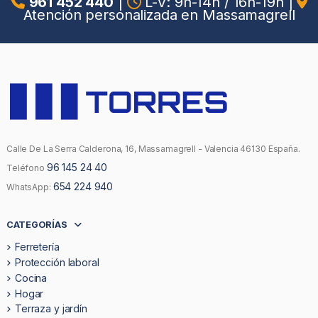
961 452 440
|
L-V: 9h-14h / 16h-19h
|
Atención personalizada en Massamagrell
Calle De La Serra Calderona, 16, Massamagrell - Valencia 46130 España.
96 145 24 40
Teléfono
654 224 940
WhatsApp:
CATEGORÍAS
Ferretería
Protección laboral
Cocina
Hogar
Terraza y jardín