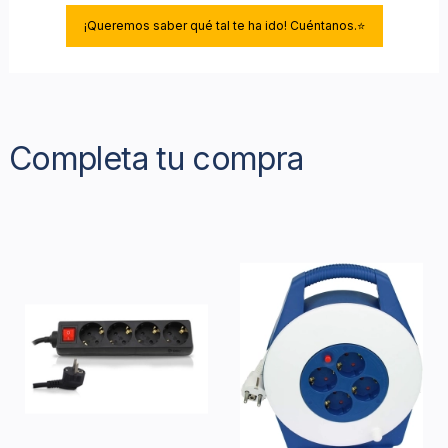
¡Queremos saber qué tal te ha ido! Cuéntanos.⭐
Completa tu compra