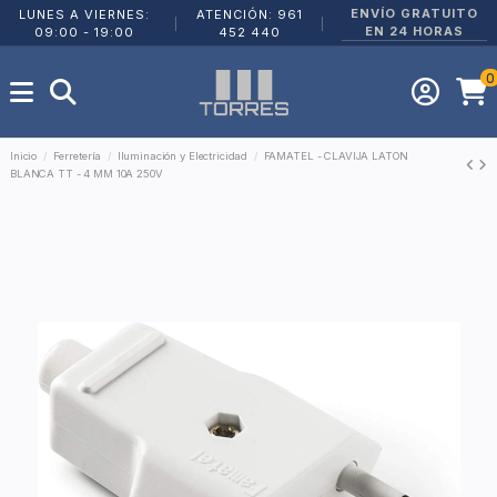
ENVÍO GRATUITO
LUNES A VIERNES:
ATENCIÓN: 961
|
|
EN 24 HORAS
09:00 - 19:00
452 440
0
Inicio
Ferretería
Iluminación y Electricidad
FAMATEL - CLAVIJA LATON
BLANCA TT - 4 MM 10A 250V