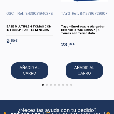
GSC
Ref.: 8436021940278
TAYG
Ref.: 8412796729607
BASE MULTIPLE 4 TOMAS CON
Tayg - Enrollacable Alargador
INTERRUPTOR - 1,5 M NEGRA
Extensible 10m 729607 | 4
Tomas con Termostato
9
50 €
,
23
95 €
,
AÑADIR AL
AÑADIR AL
CARRO
CARRO
¿Necesitas ayuda con tu pedido?