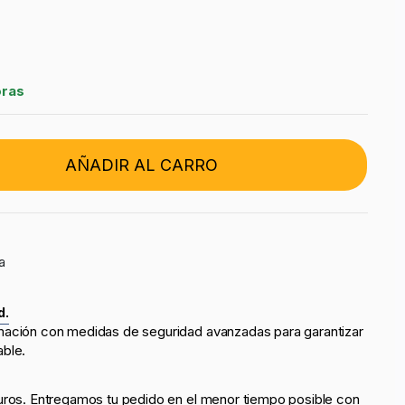
oras
AÑADIR AL CARRO
a
d.
mación con medidas de seguridad avanzadas para garantizar
able.
uros. Entregamos tu pedido en el menor tiempo posible con