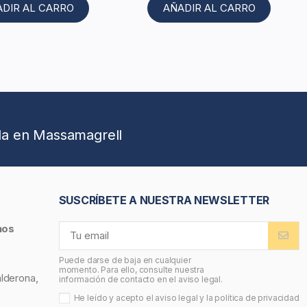
ADIR AL CARRO
AÑADIR AL CARRO
da en Massamagrell
SUSCRÍBETE A NUESTRA NEWSLETTER
nos
Puede darse de baja en cualquier
momento. Para ello, consulte nuestra
alderona,
información de contacto en el aviso legal.
He leído y acepto el
aviso legal
y la
política de privacidad
,