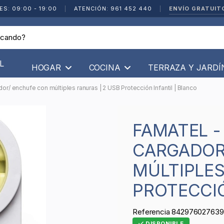
ENVÍO GRATUIT
ES: 09:00 - 19:00
|
ATENCIÓN: 961 452 440
|
L
HOGAR
COCINA
TERRAZA Y JARD
r/ enchufe con múltiples ranuras | 2 USB Protección Infantil | Blanco
FAMATEL - ADAPTADOR
CARGADOR
MÚLTIPLES
PROTECCIÓ
Referencia
842976027639
DISPONIBLE