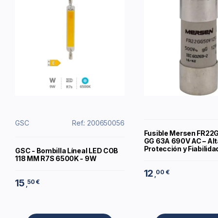
GSC
Ref.: 200650056
Fusible Mersen FR2
GG 63A 690V AC – Alt
Protección y Fiabilida
GSC - Bombilla Líneal LED COB
118 MM R7S 6500K - 9W
12
00 €
,
15
50 €
,