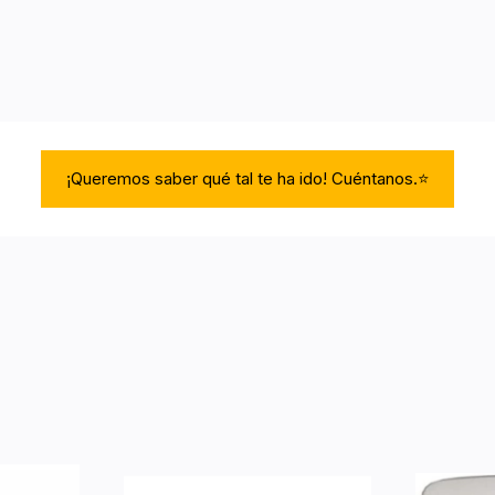
¡Queremos saber qué tal te ha ido! Cuéntanos.⭐