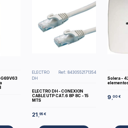
ELECTRO
Ref.: 8430552171354
2GG69V63
DH
Solera - 4
a
elemento
d
ELECTRO DH - CONEXION
CABLE UTP CAT.6 8P 8C - 15
9
00 €
,
MTS
21
95 €
,