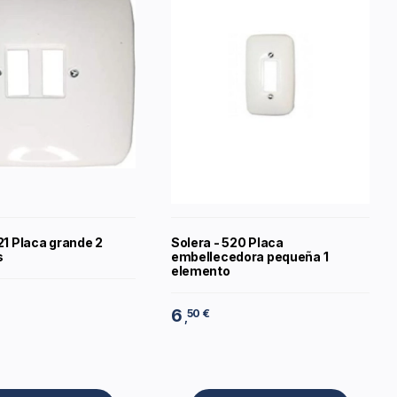
21 Placa grande 2
Solera - 520 Placa
s
embellecedora pequeña 1
elemento
6
50 €
,