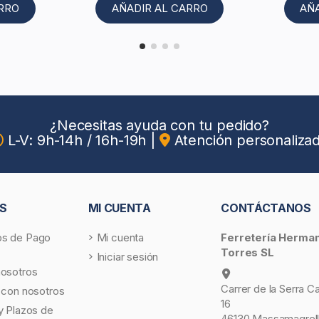
ARRO
AÑADIR AL CARRO
AÑ
¿Necesitas ayuda con tu pedido?
L-V: 9h-14h / 16h-19h
|
Atención personaliza
S
MI CUENTA
CONTÁCTANOS
s de Pago
Mi cuenta
Ferretería Herma
Torres SL
Iniciar sesión
nosotros
Carrer de la Serra C
 con nosotros
16
y Plazos de
46130 Massamagrell