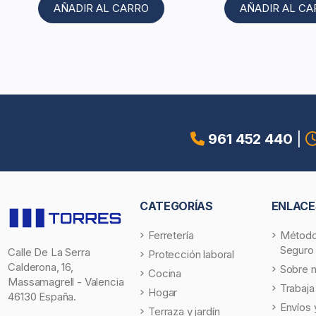
AÑADIR AL CARRO
AÑADIR AL C
961 452 440
|
CATEGORÍAS
ENLACE
Ferretería
Método
Seguro
Calle De La Serra
Protección laboral
Calderona, 16,
Sobre 
Cocina
Massamagrell - Valencia
Trabaja
Hogar
46130 España.
Envíos 
Terraza y jardín