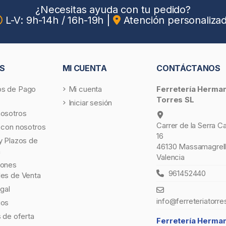
¿Necesitas ayuda con tu pedido?
L-V: 9h-14h / 16h-19h
|
Atención personaliza
S
MI CUENTA
CONTÁCTANOS
s de Pago
Mi cuenta
Ferretería Herma
Torres SL
Iniciar sesión
nosotros
Carrer de la Serra C
 con nosotros
16
y Plazos de
46130 Massamagrell
a
Valencia
iones
961452440
les de Venta
egal
info@ferreteriatorre
gos
s de oferta
Ferretería Herma