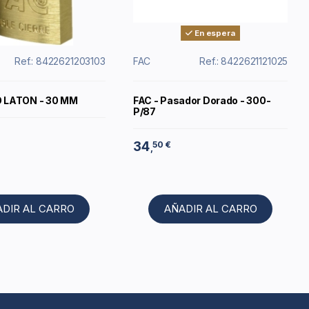
En espera
Ref.: 8422621203103
FAC
Ref.: 8422621121025
LATON - 30 MM
FAC - Pasador Dorado - 300-
P/87
34
50 €
,
ADIR AL CARRO
AÑADIR AL CARRO