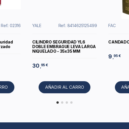
Ref.: 02316
YALE
Ref.: 8414625125499
FAC
uridad
CILINDRO SEGURIDAD YL6
CANDADO 
rzado
DOBLE EMBRAGUE LEVA LARGA
NIQUELADO - 35x35 MM
9
95 €
,
30
95 €
,
ARRO
AÑADIR AL CARRO
AÑ