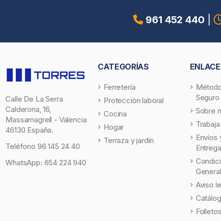
961 452 440
|
CATEGORÍAS
ENLACE
Ferretería
Método
Seguro
Calle De La Serra
Protección laboral
Calderona, 16,
Sobre 
Cocina
Massamagrell - Valencia
Trabaja
Hogar
46130 España.
Envíos 
Terraza y jardín
Teléfono
96 145 24 40
Entreg
Condic
WhatsApp:
654 224 940
Genera
Aviso l
Catálo
Folleto