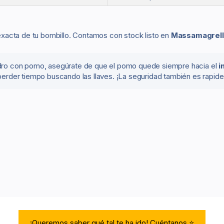
exacta de tu bombillo. Contamos con stock listo en
Massamagrell
lindro con pomo, asegúrate de que el pomo quede siempre hacia el
i
perder tiempo buscando las llaves. ¡La seguridad también es rapide
¡Queremos saber qué tal te ha ido! Cuéntanos.⭐