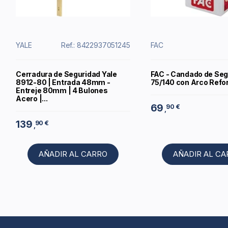
YALE
Ref.: 8422937051245
FAC
Cerradura de Seguridad Yale
FAC - Candado de Seg
8912-80 | Entrada 48mm -
75/140 con Arco Refo
Entreje 80mm | 4 Bulones
Acero |...
69
90 €
,
139
90 €
,
AÑADIR AL CARRO
AÑADIR AL C