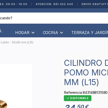
ENVÍO GRATUIT
ES: 09:00 - 19:00
|
ATENCIÓN: 961 452 440
|
L
HOGAR
COCINA
TERRAZA Y JARD
 Latón - 30x50 mm (L15)
CILINDRO DE SEGURIDAD CON
POMO MICE
MM (L15)
Referencia
8431488131580
DISPONIBLE
34
50 €