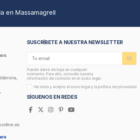
da en Massamagrell
SUSCRÍBETE A NUESTRA NEWSLETTER
nos
Puede darse de baja en cualquier
momento. Para ello, consulte nuestra
alderona,
información de contacto en el aviso legal.
He leído y acepto el
aviso legal
y la
política de privacidad
,
SÍGUENOS EN REDES
sonline.es
nos