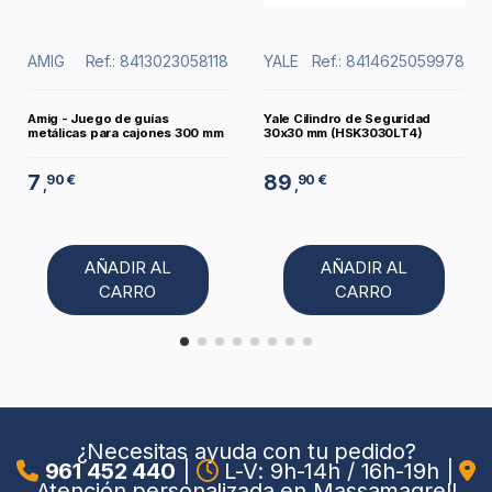
AMIG
Ref.: 8413023058118
YALE
Ref.: 8414625059978
Amig - Juego de guías
Yale Cilindro de Seguridad
metálicas para cajones 300 mm
30x30 mm (HSK3030LT4)
7
89
90 €
90 €
,
,
AÑADIR AL
AÑADIR AL
CARRO
CARRO
¿Necesitas ayuda con tu pedido?
961 452 440
|
L-V: 9h-14h / 16h-19h
|
Atención personalizada en Massamagrell