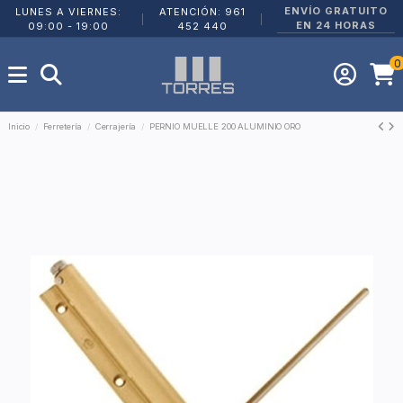
ENVÍO GRATUITO
LUNES A VIERNES:
ATENCIÓN: 961
|
|
EN 24 HORAS
09:00 - 19:00
452 440
0
Inicio
Ferretería
Cerrajería
PERNIO MUELLE 200 ALUMINIO ORO