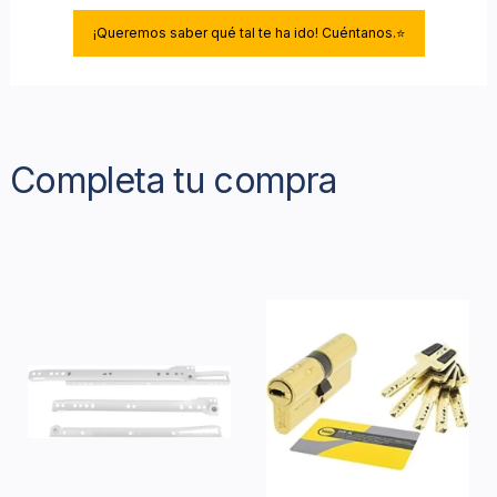
¡Queremos saber qué tal te ha ido! Cuéntanos.⭐
Completa tu compra