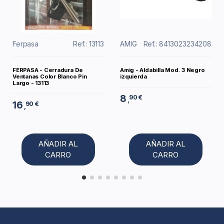
Ferpasa
Ref.: 13113
AMIG
Ref.: 8413023234208
FERPASA - Cerradura De
Amig - Aldabilla Mod. 3 Negro
Ventanas Color Blanco Pin
izquierda
Largo - 13113
8
90 €
,
16
90 €
,
AÑADIR AL
AÑADIR AL
CARRO
CARRO