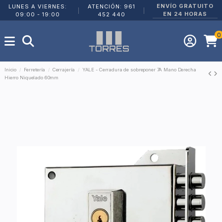
ENVÍO GRATUITO
LUNES A VIERNES:
ATENCIÓN: 961
|
|
EN 24 HORAS
09:00 - 19:00
452 440
0
Inicio
Ferretería
Cerrajería
YALE - Cerradura de sobreponer 7A Mano Derecha
Hierro Niquelado 60mm