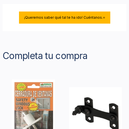
¡Queremos saber qué tal te ha ido! Cuéntanos.⭐
Completa tu compra