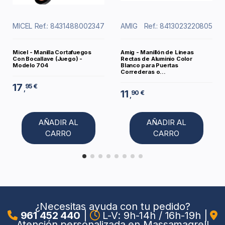
MICEL
Ref.: 8431488002347
AMIG
Ref.: 8413023220805
Micel - Manilla Cortafuegos
Amig - Manillón de Líneas
Con Bocallave (Juego) -
Rectas de Aluminio Color
Modelo 704
Blanco para Puertas
Correderas o...
17
95 €
,
11
90 €
,
AÑADIR AL
AÑADIR AL
CARRO
CARRO
¿Necesitas ayuda con tu pedido?
961 452 440
|
L-V: 9h-14h / 16h-19h
|
Atención personalizada en Massamagrell