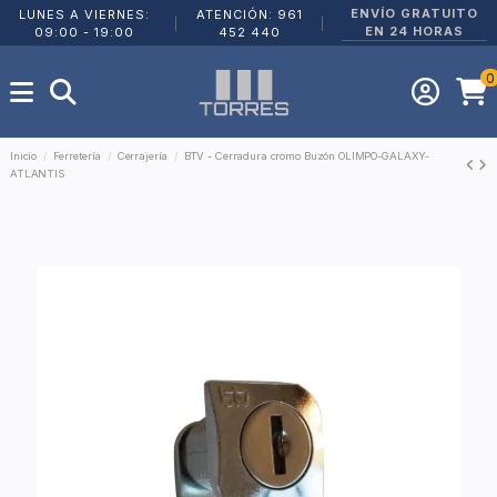
ENVÍO GRATUITO
LUNES A VIERNES:
ATENCIÓN: 961
|
|
EN 24 HORAS
09:00 - 19:00
452 440
0
Inicio
Ferretería
Cerrajería
BTV - Cerradura cromo Buzón OLIMPO-GALAXY-
ATLANTIS