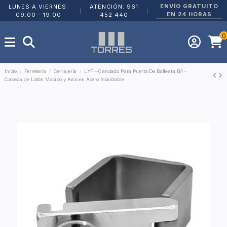
ENVÍO GRATUITO
LUNES A VIERNES:
ATENCIÓN: 961
|
|
EN 24 HORAS
09:00 - 19:00
452 440
0
Inicio
Ferretería
Cerrajería
LYF - Candado Para Puerta De Ballesta B/1 -
Cabeza de Latón Macizo y Arco en Acero Inoxidable