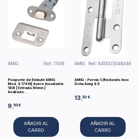
AMIG
Ref.: 17416
AMIG
Ref.: 8413023048348
Picaporte de Embutir AMIG
AMIG - Pernio C/Redondo Inox
Mod. 9 17416| Acero Inoxidable
Dcha Amig 9.5
18/8 | Entrada 60mm |
Acabado...
13
50 €
,
9
95 €
,
AÑADIR AL
AÑADIR AL
CARRO
CARRO