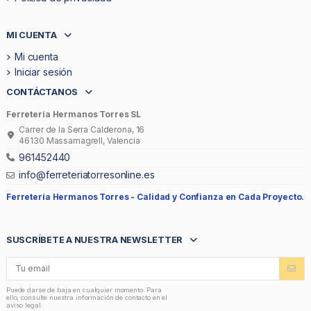
MI CUENTA
Mi cuenta
Iniciar sesión
CONTÁCTANOS
Ferretería Hermanos Torres SL
Carrer de la Serra Calderona, 16
46130 Massamagrell, Valencia
961452440
info@ferreteriatorresonline.es
Ferretería Hermanos Torres -
Calidad y Confianza en Cada Proyecto.
SUSCRÍBETE A NUESTRA NEWSLETTER
Puede darse de baja en cualquier momento. Para
ello, consulte nuestra información de contacto en el
aviso legal.