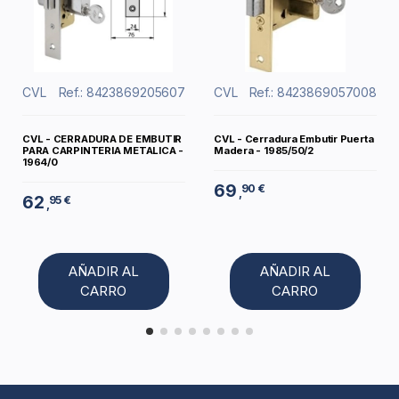
CVL
Ref.: 8423869205607
CVL
Ref.: 8423869057008
CVL - CERRADURA DE EMBUTIR
CVL - Cerradura Embutir Puerta
PARA CARPINTERIA METALICA -
Madera - 1985/50/2
1964/0
69
90 €
,
62
95 €
,
AÑADIR AL
AÑADIR AL
CARRO
CARRO