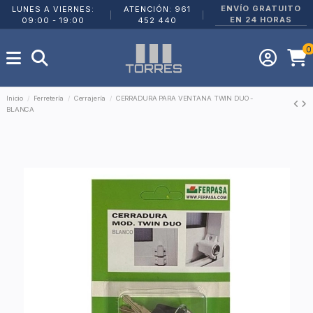
ENVÍO GRATUITO
LUNES A VIERNES:
ATENCIÓN: 961
|
|
EN 24 HORAS
09:00 - 19:00
452 440
0
Inicio
Ferretería
Cerrajería
CERRADURA PARA VENTANA TWIN DUO -
BLANCA