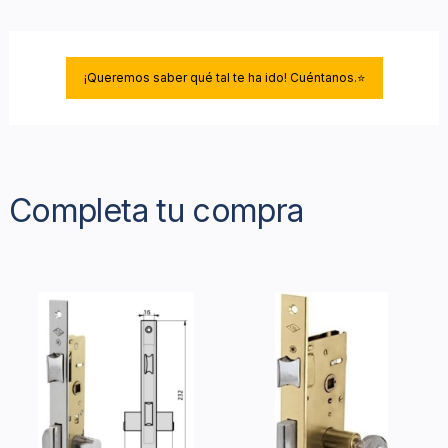
¡Queremos saber qué tal te ha ido! Cuéntanos.⭐
Completa tu compra