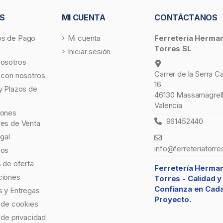
S
MI CUENTA
CONTÁCTANOS
s de Pago
Mi cuenta
Ferretería Herma
Torres SL
Iniciar sesión
nosotros
Carrer de la Serra C
 con nosotros
16
y Plazos de
46130 Massamagrell
a
Valencia
iones
961452440
les de Venta
egal
info@ferreteriatorre
gos
s de oferta
Ferretería Herma
ciones
Torres -
Calidad y
Confianza en Cad
 y Entregas
Proyecto.
a de cookies
a de privacidad