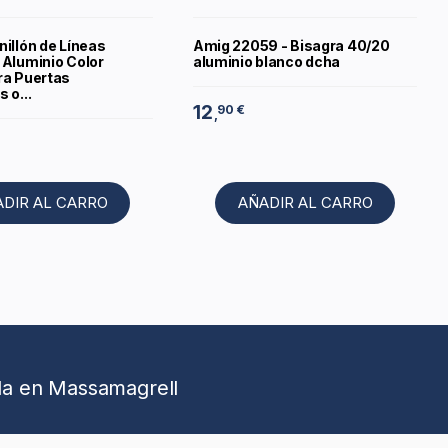
illón de Líneas
Amig 22059 - Bisagra 40/20
 Aluminio Color
aluminio blanco dcha
ra Puertas
 o...
12
90 €
,
ADIR AL CARRO
AÑADIR AL CARRO
da en Massamagrell