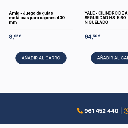
Amig - Juego de guías
YALE - CILINDRO DE 
metálicas para cajones 400
SEGURIDAD HS-K 60 -
mm
NIQUELADO
8
94
95 €
50 €
,
,
AÑADIR AL CARRO
AÑADIR AL C
961 452 440
|