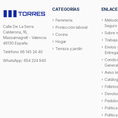
CATEGORÍAS
ENLACE
Ferretería
Método
Seguro
Calle De La Serra
Protección laboral
Calderona, 16,
Sobre 
Cocina
Massamagrell - Valencia
Trabaja
Hogar
46130 España.
Envíos 
Terraza y jardín
Teléfono
96 145 24 40
Entreg
Condic
WhatsApp:
654 224 940
Genera
Aviso l
Catálo
Folleto
Devolu
Pedidos
Politic
Polític