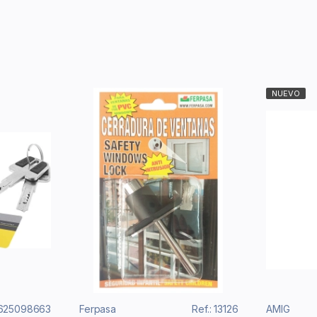
NUEVO
4625098663
Ferpasa
Ref.: 13126
AMIG