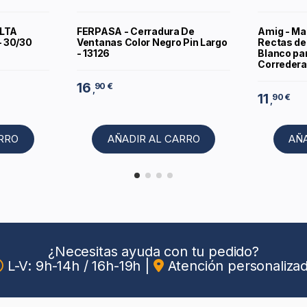
ALTA
FERPASA - Cerradura De
Amig - Man
 30/30
Ventanas Color Negro Pin Largo
Rectas de
- 13126
Blanco pa
Correderas
16
90 €
,
11
90 €
,
ARRO
AÑADIR AL CARRO
AÑ
¿Necesitas ayuda con tu pedido?
L-V: 9h-14h / 16h-19h
|
Atención personaliza