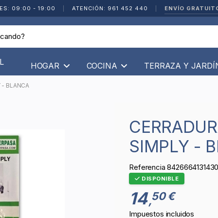
ENVÍO GRATUIT
ES: 09:00 - 19:00
|
ATENCIÓN: 961 452 440
|
L
HOGAR
COCINA
TERRAZA Y JARD
 - BLANCA
CERRADURA PARA VENTANA TWIN
SIMPLY - 
Referencia
842666413143
DISPONIBLE
14
50 €
,
Impuestos incluidos