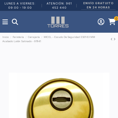
ENVÍO GRATUITO
LUNES A VIERNES:
ATENCIÓN: 961
|
|
EN 24 HORAS
09:00 - 19:00
452 440
0
Inicio
Ferretería
Cerrajería
MICEL - Escudo De Seguridad ES01 63 MM
Acabado Latón Satinado - 97941