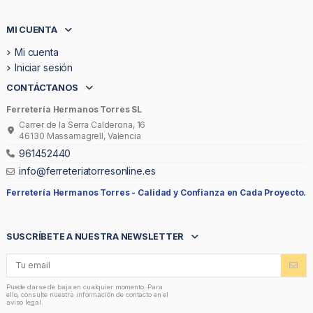
MI CUENTA
Mi cuenta
Iniciar sesión
CONTÁCTANOS
Ferretería Hermanos Torres SL
Carrer de la Serra Calderona, 16
46130 Massamagrell, Valencia
961452440
info@ferreteriatorresonline.es
Ferretería Hermanos Torres -
Calidad y Confianza en Cada Proyecto.
SUSCRÍBETE A NUESTRA NEWSLETTER
Puede darse de baja en cualquier momento. Para
ello, consulte nuestra información de contacto en el
aviso legal.