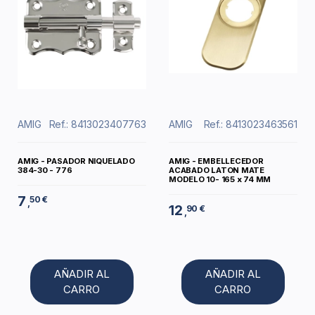
AMIG
Ref.: 8413023407763
AMIG
Ref.: 8413023463561
AMIG - PASADOR NIQUELADO
AMIG - EMBELLECEDOR
384-30 - 776
ACABADO LATON MATE
MODELO 10- 165 x 74 MM
7
50 €
,
12
90 €
,
AÑADIR AL
AÑADIR AL
CARRO
CARRO