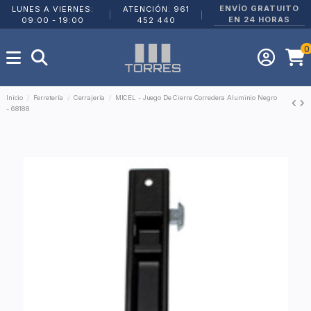
ENVÍO GRATUITO
LUNES A VIERNES:
ATENCIÓN: 961
|
|
EN 24 HORAS
09:00 - 19:00
452 440
0
Inicio
Ferretería
Cerrajería
MICEL - Juego De Cierre Corredera Aluminio Negro
- 68188