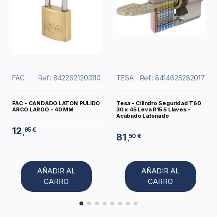
FAC
Ref.: 8422621203110
TESA
Ref.: 8414625282017
FAC - CANDADO LATON PULIDO
Tesa - Cilindro Seguridad T60
ARCO LARGO - 40 MM
30 x 45 Leva R15 5 Llaves -
Acabado Latonado
12
95 €
,
81
50 €
,
AÑADIR AL
AÑADIR AL
CARRO
CARRO