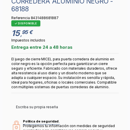
CORREDERA ALUMINIO NEGRO -
68188
Referencia
8431488681887
DISPONIBLE
15
95 €
,
Impuestos incluidos
Entrega entre 24 a 48 horas
El juego de cierre MICEL para puerta corredera de aluminio en
color negro es la opción perfecta para garantizar un cierre
seguro y eficiente. Fabricado con materiales duraderos, ofrece
alta resistencia al uso diario y un diseño moderno que se
adapta a cualquier espacio. Su instalación es sencilla y rápida,
ideal para hogares, oficinas o locales comerciales. Compatible
con múltiples sistemas de puertas correderas de aluminio.
Escriba su propia reseña
Política de seguridad.
Protegemos tu información con medidas de seguridad