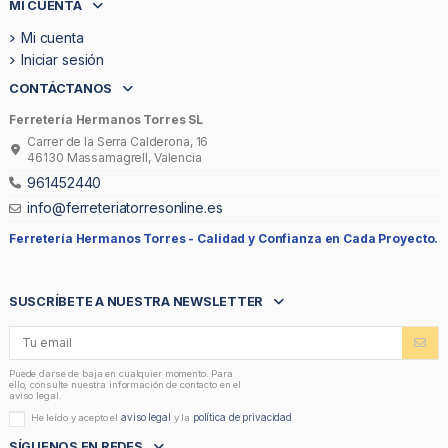
MI CUENTA
Mi cuenta
Iniciar sesión
CONTÁCTANOS
Ferretería Hermanos Torres SL
Carrer de la Serra Calderona, 16
46130 Massamagrell, Valencia
961452440
info@ferreteriatorresonline.es
Ferretería Hermanos Torres -
Calidad y Confianza en Cada Proyecto.
SUSCRÍBETE A NUESTRA NEWSLETTER
Puede darse de baja en cualquier momento. Para
ello, consulte nuestra información de contacto en el
aviso legal.
aviso legal
política de privacidad
He leído y acepto el
y la
SÍGUENOS EN REDES