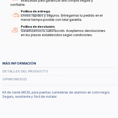
avanzadas para garantizar una compra segura y
confiable.
Política de entrega.
Envíos rápidos y seguros. Entregamos tu pedido en el
menor tiempo posible con total garantía.
Política de devolución.
Garantizamos tu satisfacción. Aceptamos devoluciones
en los plazos establecidos según condiciones.
MÁS INFORMACIÓN
DETALLES DEL PRODUCTO
OPINIONES
(0)
Kit de cierre MICEL para puertas correderas de aluminio en color negro.
Seguro, resistente y fácil de instalar.