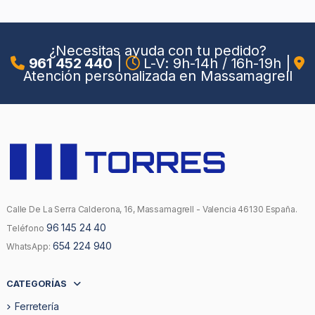
¿Necesitas ayuda con tu pedido?
961 452 440
|
L-V: 9h-14h / 16h-19h
|
Atención personalizada en Massamagrell
Calle De La Serra Calderona, 16, Massamagrell - Valencia 46130 España.
96 145 24 40
Teléfono
654 224 940
WhatsApp:
CATEGORÍAS
Ferretería