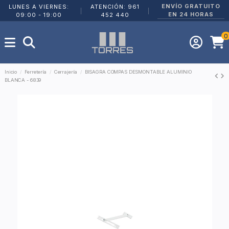
ENVÍO GRATUITO
LUNES A VIERNES:
ATENCIÓN: 961
|
|
EN 24 HORAS
09:00 - 19:00
452 440
0
Inicio
Ferretería
Cerrajería
BISAGRA COMPAS DESMONTABLE ALUMINIO
BLANCA - 6839