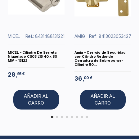
MICEL
Ref.: 8431488131221
AMIG
Ref.: 8413023053427
MICEL - Cilindro De Serreta
Amig - Cerrojo de Seguridad
Niquelado CS03 L15 40 x 80
con Cilindro Redondo
MM - 13122
Cerradura de Sobreponer-
Cilindro 50...
28
95 €
,
36
00 €
,
AÑADIR AL
AÑADIR AL
CARRO
CARRO