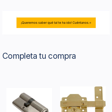
¡Queremos saber qué tal te ha ido! Cuéntanos.⭐
Completa tu compra