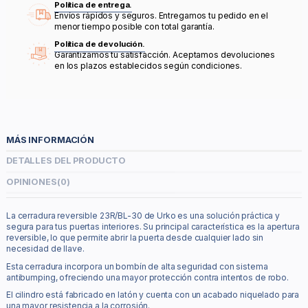
Política de entrega.
Envíos rápidos y seguros. Entregamos tu pedido en el
menor tiempo posible con total garantía.
Política de devolución.
Garantizamos tu satisfacción. Aceptamos devoluciones
en los plazos establecidos según condiciones.
MÁS INFORMACIÓN
DETALLES DEL PRODUCTO
OPINIONES
(0)
La cerradura reversible 23R/BL-30 de Urko es una solución práctica y
segura para tus puertas interiores. Su principal característica es la apertura
reversible, lo que permite abrir la puerta desde cualquier lado sin
necesidad de llave.
Esta cerradura incorpora un bombín de alta seguridad con sistema
antibumping, ofreciendo una mayor protección contra intentos de robo.
El cilindro está fabricado en latón y cuenta con un acabado niquelado para
una mayor resistencia a la corrosión.