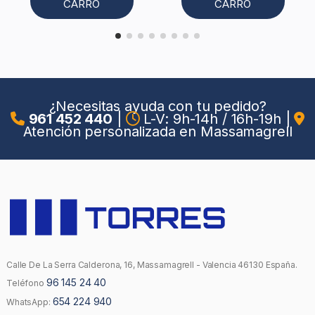
CARRO
CARRO
¿Necesitas ayuda con tu pedido?
961 452 440
|
L-V: 9h-14h / 16h-19h
|
Atención personalizada en Massamagrell
Calle De La Serra Calderona, 16, Massamagrell - Valencia 46130 España.
96 145 24 40
Teléfono
654 224 940
WhatsApp: