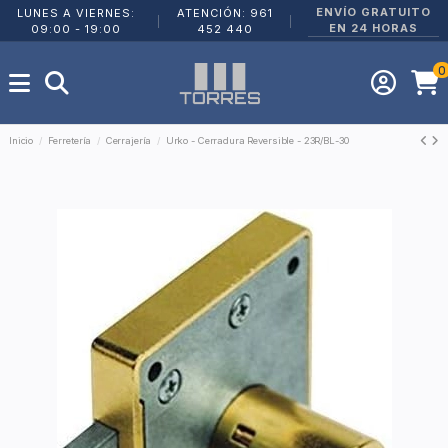
ENVÍO GRATUITO
LUNES A VIERNES:
ATENCIÓN: 961
|
|
EN 24 HORAS
09:00 - 19:00
452 440
0
Inicio
Ferretería
Cerrajería
Urko - Cerradura Reversible - 23R/BL-30