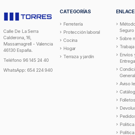
CATEGORÍAS
ENLACE
Ferretería
Método
Seguro
Calle De La Serra
Protección laboral
Calderona, 16,
Sobre 
Cocina
Massamagrell - Valencia
Trabaja
Hogar
46130 España.
Envíos 
Terraza y jardín
Teléfono
96 145 24 40
Entreg
Condic
WhatsApp:
654 224 940
Genera
Aviso l
Catálo
Folleto
Devolu
Pedidos
Politic
Polític