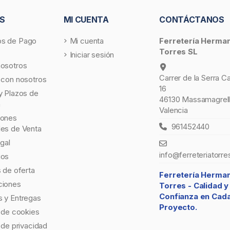
S
MI CUENTA
CONTÁCTANOS
s de Pago
Mi cuenta
Ferretería Herma
Torres SL
Iniciar sesión
nosotros
Carrer de la Serra C
 con nosotros
16
y Plazos de
46130 Massamagrell
a
Valencia
iones
961452440
les de Venta
egal
info@ferreteriatorre
gos
s de oferta
Ferretería Herma
ciones
Torres -
Calidad y
Confianza en Cad
 y Entregas
Proyecto.
a de cookies
a de privacidad