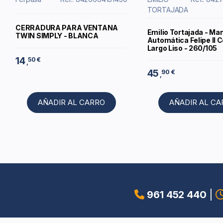
TORTAJADA
CERRADURA PARA VENTANA
Emilio Tortajada - Ma
TWIN SIMPLY - BLANCA
Automática Felipe II 
Largo Liso - 260/105
14
50 €
,
45
90 €
,
AÑADIR AL CARRO
AÑADIR AL C
961 452 440
|