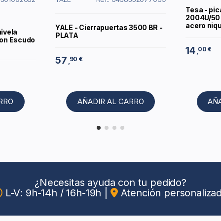
Tesa - pic
2004U/50 
acero niq
YALE - Cierrapuertas 3500 BR -
nivela
PLATA
Con Escudo
14
00 €
,
57
90 €
,
ARRO
AÑADIR AL CARRO
AÑ
¿Necesitas ayuda con tu pedido?
L-V: 9h-14h / 16h-19h
|
Atención personaliza