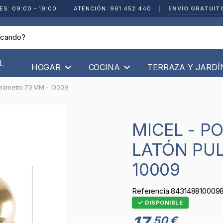
ENVÍO GRATUIT
ES: 09:00 - 19:00
|
ATENCIÓN: 961 452 440
|
L
HOGAR
COCINA
TERRAZA Y JARD
 Diámetro 70 MM - 10009
MICEL - POMO PUERTA ENTRADA
LATÓN PUL
10009
Referencia
843148810009
DISPONIBLE
17
50 €