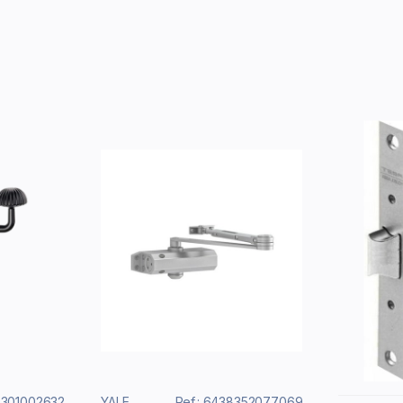
7301002632
YALE
Ref.: 6438352077069