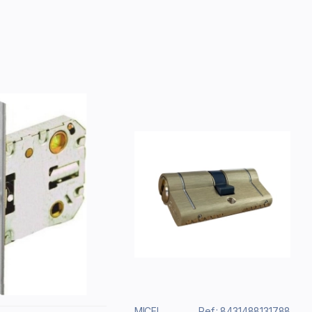
MICEL
Ref.: 8431488131788