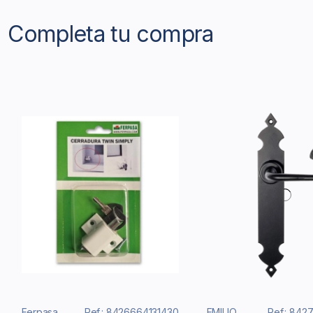
Completa tu compra
Ferpasa
Ref.: 8426664131430
EMILIO
Ref.: 842