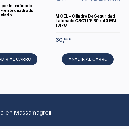
aporte unificado
Frente cuadrado
uelado
MICEL - Cilindro De Seguridad
Latonado CSO1 L15 30 x 40 MM -
13178
30
95 €
,
ADIR AL CARRO
AÑADIR AL CARRO
da en Massamagrell