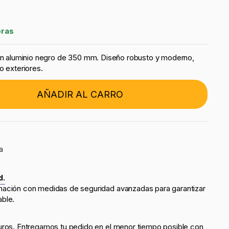
oras
 en aluminio negro de 350 mm. Diseño robusto y moderno,
o exteriores.
AÑADIR AL CARRO
a
d.
mación con medidas de seguridad avanzadas para garantizar
able.
uros. Entregamos tu pedido en el menor tiempo posible con