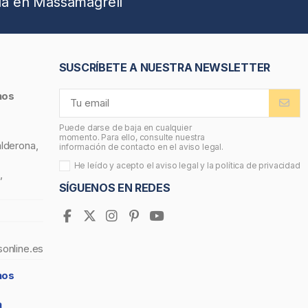
da en Massamagrell
SUSCRÍBETE A NUESTRA NEWSLETTER
nos
Puede darse de baja en cualquier
momento. Para ello, consulte nuestra
alderona,
información de contacto en el aviso legal.
He leído y acepto el
aviso legal
y la
política de privacidad
,
SÍGUENOS EN REDES
sonline.es
nos
a