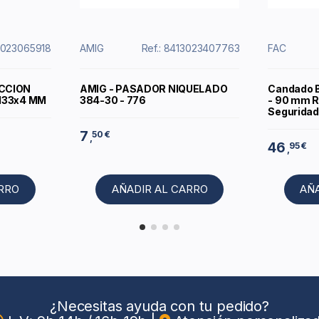
13023065918
AMIG
Ref.: 8413023407763
FAC
ACCION
AMIG - PASADOR NIQUELADO
Candado B
x133x4 MM
384-30 - 776
- 90 mm R
Seguridad
7
50 €
,
46
95 €
,
ARRO
AÑADIR AL CARRO
AÑ
¿Necesitas ayuda con tu pedido?