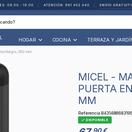
ENVÍO GRATUIT
ES: 09:00 - 19:00
|
ATENCIÓN: 961 452 440
|
L
HOGAR
COCINA
TERRAZA Y JARD
minio Negro, 350 mm
MICEL - MANILLÓN TIRADOR DE
PUERTA EN
MM
Referencia
843148868319
DISPONIBLE
67
90 €