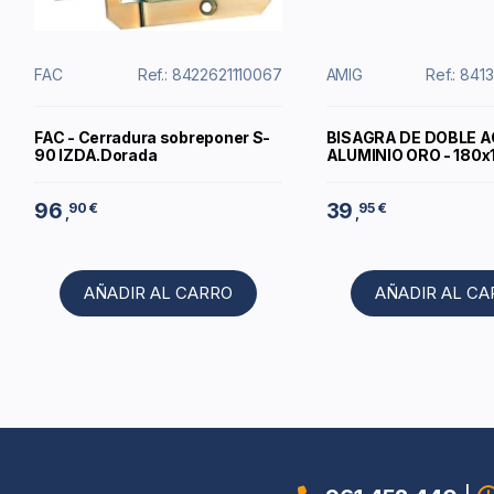
FAC
Ref.: 8422621110067
AMIG
Ref.: 84
FAC - Cerradura sobreponer S-
BISAGRA DE DOBLE 
90 IZDA.Dorada
ALUMINIO ORO - 180
96
39
90 €
95 €
,
,
AÑADIR AL CARRO
AÑADIR AL C