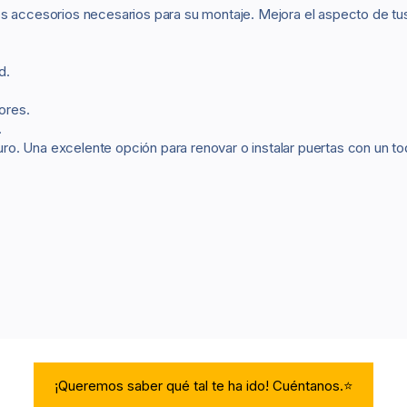
e los accesorios necesarios para su montaje. Mejora el aspecto de tu
d.
ores.
.
. Una excelente opción para renovar o instalar puertas con un to
¡Queremos saber qué tal te ha ido! Cuéntanos.⭐