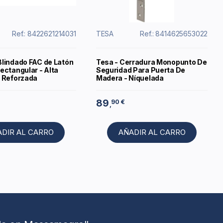
Ref.: 8422621214031
TESA
Ref.: 8414625653022
lindado FAC de Latón
Tesa - Cerradura Monopunto De
ectangular - Alta
Seguridad Para Puerta De
 Reforzada
Madera - Níquelada
89
90 €
,
ADIR AL CARRO
AÑADIR AL CARRO