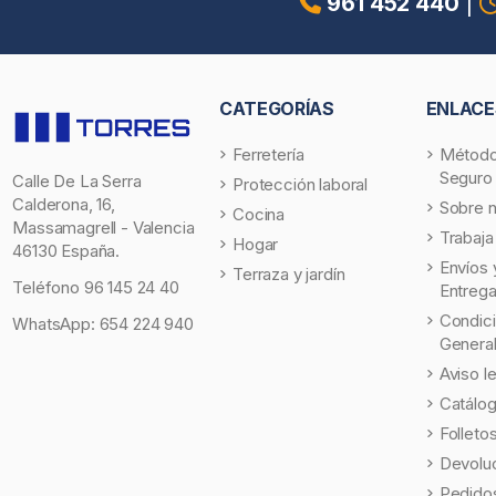
961 452 440
|
CATEGORÍAS
ENLACE
Ferretería
Método
Seguro
Calle De La Serra
Protección laboral
Calderona, 16,
Sobre 
Cocina
Massamagrell - Valencia
Trabaja
Hogar
46130 España.
Envíos 
Terraza y jardín
Teléfono
96 145 24 40
Entreg
Condic
WhatsApp:
654 224 940
Genera
Aviso l
Catálo
Folleto
Devolu
Pedidos