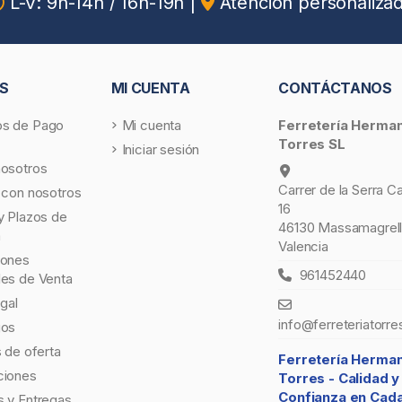
L-V: 9h-14h / 16h-19h
|
Atención personaliza
S
MI CUENTA
CONTÁCTANOS
s de Pago
Mi cuenta
Ferretería Herma
Torres SL
Iniciar sesión
nosotros
Carrer de la Serra C
 con nosotros
16
y Plazos de
46130 Massamagrell
a
Valencia
iones
961452440
les de Venta
egal
info@ferreteriatorre
gos
s de oferta
Ferretería Herma
ciones
Torres -
Calidad y
Confianza en Cad
 y Entregas