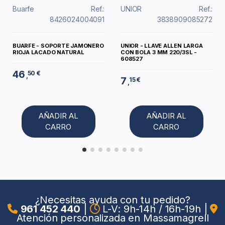
Buarfe
Ref.:
UNIOR
Ref.:
8426024004091
3838909085272
BUARFE - SOPORTE JAMONERO
UNIOR - LLAVE ALLEN LARGA
RIOJA LACADO NATURAL
CON BOLA 3 MM 220/3SL -
608527
46
50 €
,
7
15 €
,
AÑADIR AL
AÑADIR AL
CARRO
CARRO
¿Necesitas ayuda con tu pedido?
961 452 440
|
L-V: 9h-14h / 16h-19h
|
Atención personalizada en Massamagrell