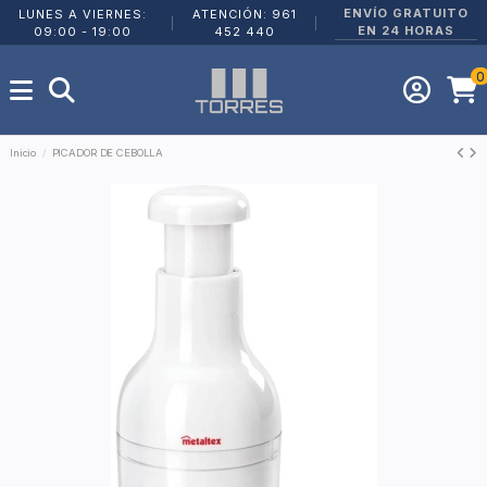
ENVÍO GRATUITO
LUNES A VIERNES:
ATENCIÓN: 961
|
|
EN 24 HORAS
09:00 - 19:00
452 440
0
Inicio
PICADOR DE CEBOLLA