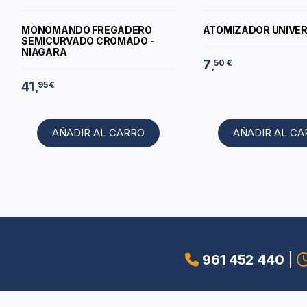
MONOMANDO FREGADERO
ATOMIZADOR UNIVE
SEMICURVADO CROMADO -
NIAGARA
7
50 €
,
41
95 €
,
AÑADIR AL CARRO
AÑADIR AL C
961 452 440
|