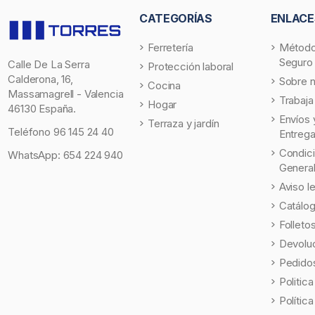
CATEGORÍAS
ENLACE
Ferretería
Método
Seguro
Calle De La Serra
Protección laboral
Calderona, 16,
Sobre 
Cocina
Massamagrell - Valencia
Trabaja
Hogar
46130 España.
Envíos 
Terraza y jardín
Teléfono
96 145 24 40
Entreg
Condic
WhatsApp:
654 224 940
Genera
Aviso l
Catálo
Folleto
Devolu
Pedidos
Politic
Polític