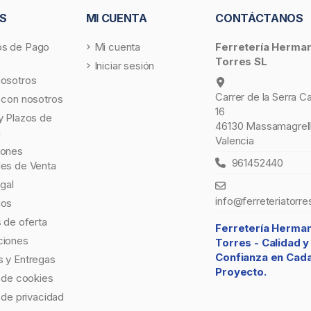
S
MI CUENTA
CONTÁCTANOS
s de Pago
Mi cuenta
Ferretería Herma
Torres SL
Iniciar sesión
nosotros
Carrer de la Serra C
 con nosotros
16
y Plazos de
46130 Massamagrell
a
Valencia
iones
961452440
les de Venta
egal
info@ferreteriatorre
gos
s de oferta
Ferretería Herma
ciones
Torres -
Calidad y
Confianza en Cad
 y Entregas
Proyecto.
a de cookies
a de privacidad