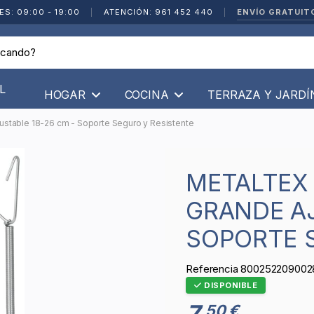
ENVÍO GRATUIT
ES: 09:00 - 19:00
|
ATENCIÓN: 961 452 440
|
L
HOGAR
COCINA
TERRAZA Y JARD
ustable 18-26 cm - Soporte Seguro y Resistente
METALTEX CUELGAPLATOS
GRANDE AJ
SOPORTE 
Referencia
800252209002
DISPONIBLE
7
50 €