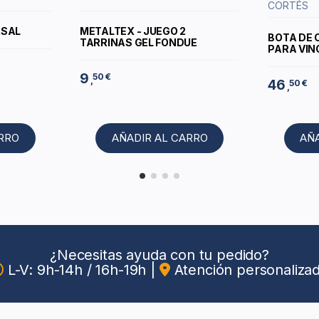
CORTÉS
RSAL
METALTEX - JUEGO 2
BOTA DE 
TARRINAS GEL FONDUE
PARA VINO
9
50 €
,
46
50 €
,
ARRO
AÑADIR AL CARRO
AÑ
¿Necesitas ayuda con tu pedido?
L-V: 9h-14h / 16h-19h
|
Atención personaliza