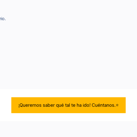
io.
¡Queremos saber qué tal te ha ido! Cuéntanos.⭐