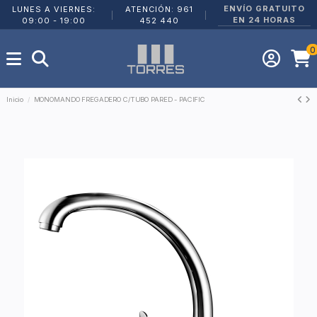
ENVÍO GRATUITO
LUNES A VIERNES:
ATENCIÓN: 961
|
|
EN 24 HORAS
09:00 - 19:00
452 440
0
Inicio
MONOMANDO FREGADERO C/TUBO PARED - PACIFIC