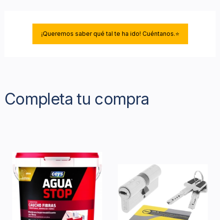
¡Queremos saber qué tal te ha ido! Cuéntanos.⭐
Completa tu compra