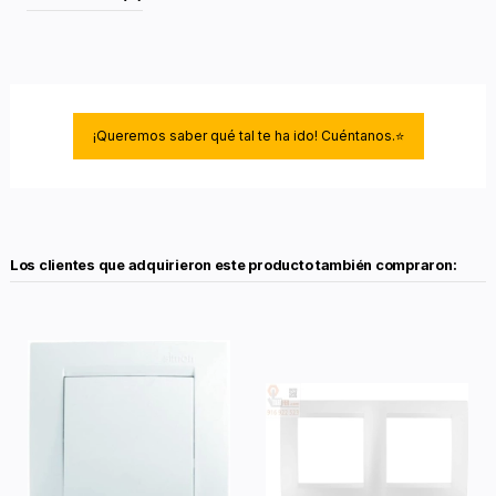
¡Queremos saber qué tal te ha ido! Cuéntanos.⭐
Los clientes que adquirieron este producto también compraron: