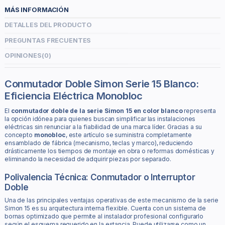
MÁS INFORMACIÓN
DETALLES DEL PRODUCTO
PREGUNTAS FRECUENTES
OPINIONES
(0)
Conmutador Doble Simon Serie 15 Blanco:
Eficiencia Eléctrica Monobloc
El
conmutador doble de la serie Simon 15 en color blanco
representa
la opción idónea para quienes buscan simplificar las instalaciones
eléctricas sin renunciar a la fiabilidad de una marca líder. Gracias a su
concepto
monobloc
, este artículo se suministra completamente
ensamblado de fábrica (mecanismo, teclas y marco), reduciendo
drásticamente los tiempos de montaje en obra o reformas domésticas y
eliminando la necesidad de adquirir piezas por separado.
Polivalencia Técnica: Conmutador o Interruptor
Doble
Una de las principales ventajas operativas de este mecanismo de la serie
Simon 15 es su arquitectura interna flexible. Cuenta con un sistema de
bornas optimizado que permite al instalador profesional configurarlo
según el esquema requerido en la estancia. Puede utilizarse como un