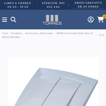
ENVÍO GRATUITO
LUNES A VIERNES:
ATENCIÓN: 961
|
|
EN 24 HORAS
09:00 - 19:00
452 440
0
Inicio
Ferretería
Iluminación y Electricidad
SIMON Conmutador Doble Serie 15
Blanco Monobloc