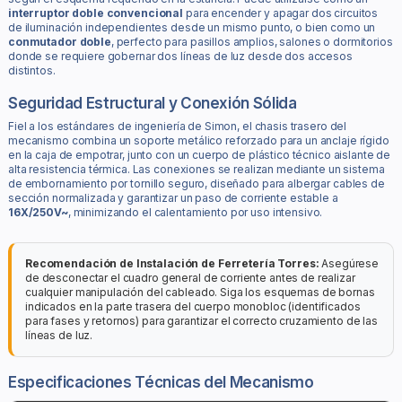
interruptor doble convencional
para encender y apagar dos circuitos
de iluminación independientes desde un mismo punto, o bien como un
conmutador doble
, perfecto para pasillos amplios, salones o dormitorios
donde se requiere gobernar dos líneas de luz desde dos accesos
distintos.
Seguridad Estructural y Conexión Sólida
Fiel a los estándares de ingeniería de Simon, el chasis trasero del
mecanismo combina un soporte metálico reforzado para un anclaje rígido
en la caja de empotrar, junto con un cuerpo de plástico técnico aislante de
alta resistencia térmica. Las conexiones se realizan mediante un sistema
de embornamiento por tornillo seguro, diseñado para albergar cables de
sección normalizada y garantizar un paso de corriente estable a
16X/250V~
, minimizando el calentamiento por uso intensivo.
Recomendación de Instalación de Ferretería Torres:
Asegúrese
de desconectar el cuadro general de corriente antes de realizar
cualquier manipulación del cableado. Siga los esquemas de bornas
indicados en la parte trasera del cuerpo monobloc (identificados
para fases y retornos) para garantizar el correcto cruzamiento de las
líneas de luz.
Especificaciones Técnicas del Mecanismo