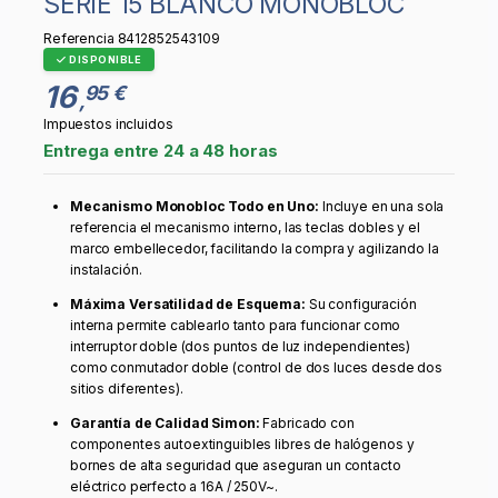
SERIE 15 BLANCO MONOBLOC
Referencia
8412852543109
DISPONIBLE
16
95 €
,
Impuestos incluidos
Entrega entre 24 a 48 horas
Mecanismo Monobloc Todo en Uno:
Incluye en una sola
referencia el mecanismo interno, las teclas dobles y el
marco embellecedor, facilitando la compra y agilizando la
instalación.
Máxima Versatilidad de Esquema:
Su configuración
interna permite cablearlo tanto para funcionar como
interruptor doble (dos puntos de luz independientes)
como conmutador doble (control de dos luces desde dos
sitios diferentes).
Garantía de Calidad Simon:
Fabricado con
componentes autoextinguibles libres de halógenos y
bornes de alta seguridad que aseguran un contacto
eléctrico perfecto a 16A / 250V~.