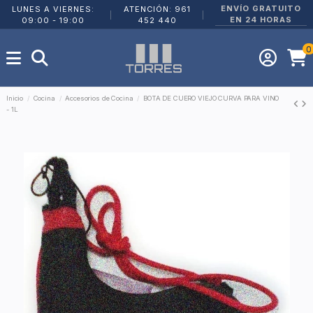
ENVÍO GRATUITO
LUNES A VIERNES:
ATENCIÓN: 961
|
|
EN 24 HORAS
09:00 - 19:00
452 440
0
Inicio
Cocina
Accesorios de Cocina
BOTA DE CUERO VIEJO CURVA PARA VINO
- 1L