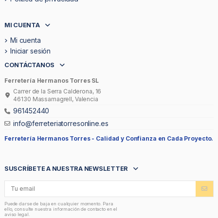
MI CUENTA
Mi cuenta
Iniciar sesión
CONTÁCTANOS
Ferretería Hermanos Torres SL
Carrer de la Serra Calderona, 16
46130 Massamagrell, Valencia
961452440
info@ferreteriatorresonline.es
Ferretería Hermanos Torres -
Calidad y Confianza en Cada Proyecto.
SUSCRÍBETE A NUESTRA NEWSLETTER
Puede darse de baja en cualquier momento. Para
ello, consulte nuestra información de contacto en el
aviso legal.