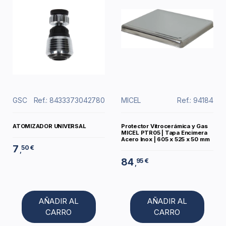
GSC
Ref.: 8433373042780
MICEL
Ref.: 94184
ATOMIZADOR UNIVERSAL
Protector Vitrocerámica y Gas
MICEL PTR05 | Tapa Encimera
Acero Inox | 605 x 525 x 50 mm
7
50 €
,
84
95 €
,
AÑADIR AL
AÑADIR AL
CARRO
CARRO