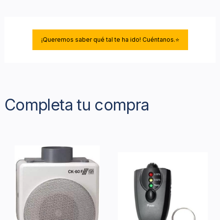
¡Queremos saber qué tal te ha ido! Cuéntanos.⭐
Completa tu compra