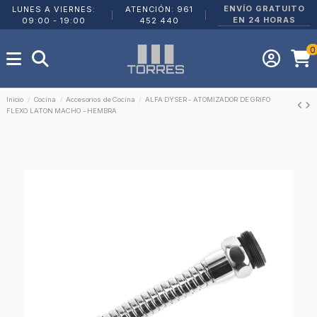
ENVÍO GRATUITO
LUNES A VIERNES:
ATENCIÓN: 961
|
|
EN 24 HORAS
09:00 - 19:00
452 440
0
Inicio
Cocina
Accesorios de Cocina
ALFA DYSER - ATOMIZADOR DE GRIFO
FLEXO LATON MACHO - HEMBRA