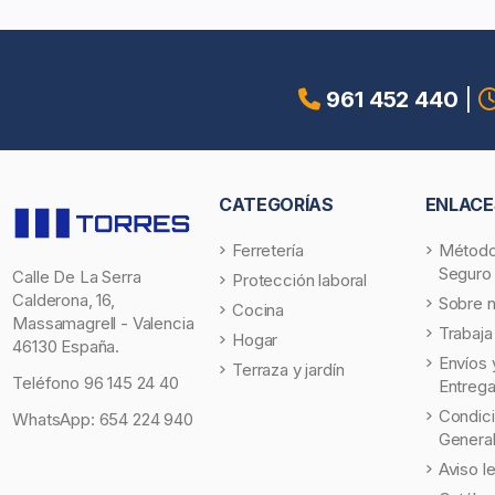
961 452 440
|
CATEGORÍAS
ENLACE
Ferretería
Método
Seguro
Calle De La Serra
Protección laboral
Calderona, 16,
Sobre 
Cocina
Massamagrell - Valencia
Trabaja
Hogar
46130 España.
Envíos 
Terraza y jardín
Teléfono
96 145 24 40
Entreg
Condic
WhatsApp:
654 224 940
Genera
Aviso l