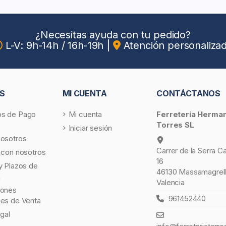
¿Necesitas ayuda con tu pedido?
L-V: 9h-14h / 16h-19h
|
Atención personaliza
S
MI CUENTA
CONTÁCTANOS
s de Pago
Mi cuenta
Ferretería Herma
Torres SL
Iniciar sesión
nosotros
Carrer de la Serra C
 con nosotros
16
y Plazos de
46130 Massamagrell
a
Valencia
iones
961452440
les de Venta
egal