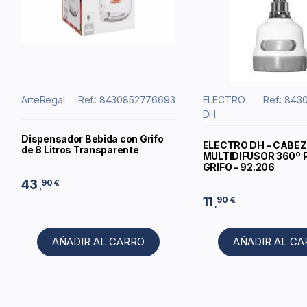
ArteRegal
Ref.: 8430852776693
ELECTRO
Ref.: 84
DH
Dispensador Bebida con Grifo
ELECTRO DH - CABE
de 8 Litros Transparente
MULTIDIFUSOR 360º 
GRIFO - 92.206
43
90 €
,
11
90 €
,
AÑADIR AL CARRO
AÑADIR AL C