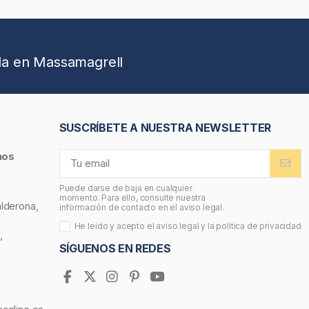
da en Massamagrell
SUSCRÍBETE A NUESTRA NEWSLETTER
nos
Puede darse de baja en cualquier
momento. Para ello, consulte nuestra
alderona,
información de contacto en el aviso legal.
He leído y acepto el
aviso legal
y la
política de privacidad
,
SÍGUENOS EN REDES