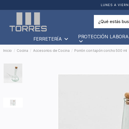
LUNES A VIERN
PROTECCIÓN LABORA
FERRETERÍA
Inicio
Cocina
Accesorios de Cocina
Porrón con tapón corcho 500 ml