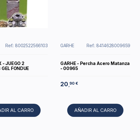
Ref.: 8002522566103
GARHE
Ref.: 8414628009659
 - JUEGO 2
GARHE - Percha Acero Matanza
 GEL FONDUE
- 00965
20
90 €
,
ADIR AL CARRO
AÑADIR AL CARRO