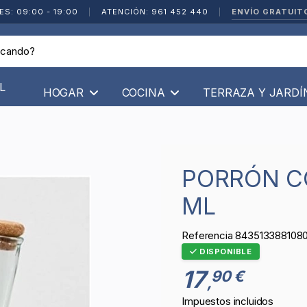
ENVÍO GRATUIT
ES: 09:00 - 19:00
|
ATENCIÓN: 961 452 440
|
L
HOGAR
COCINA
TERRAZA Y JARD
PORRÓN CON TAPÓN CORCHO 500
ML
Referencia
843513388108
DISPONIBLE
17
90 €
,
Impuestos incluidos