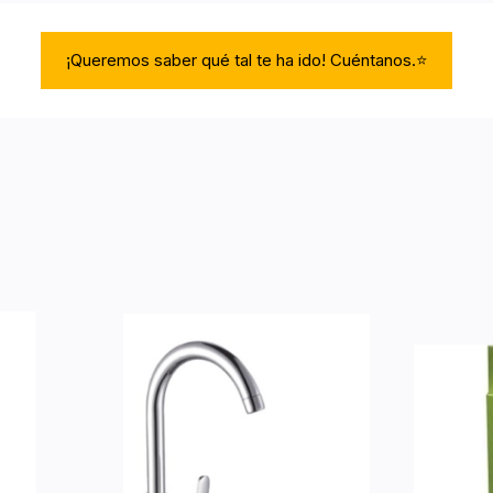
¡Queremos saber qué tal te ha ido! Cuéntanos.⭐