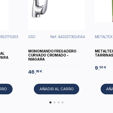
30552170203
GSC
Ref.: 8433373024144
METALTEX
MONOMANDO FREGADERO
METALTEX
ZAL
CURVADO CROMADO -
TARRINAS
PARA
NIAGARA
9
50 €
,
46
95 €
,
ARRO
AÑADIR AL CARRO
AÑ