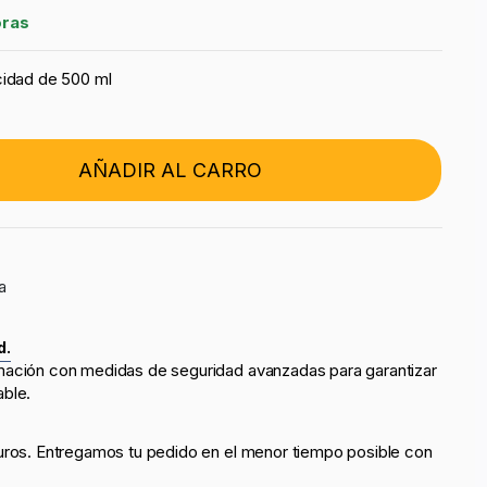
oras
cidad de 500 ml
AÑADIR AL CARRO
a
d.
mación con medidas de seguridad avanzadas para garantizar
able.
uros. Entregamos tu pedido en el menor tiempo posible con