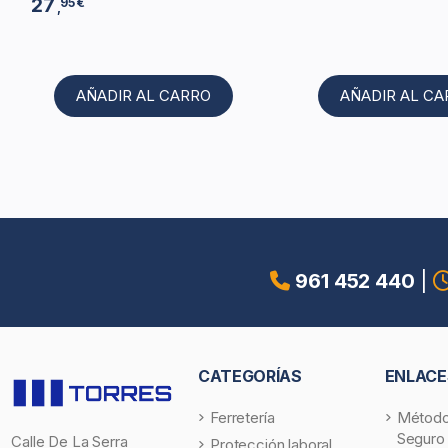
27
95 €
,
AÑADIR AL CARRO
AÑADIR AL C
961 452 440
|
CATEGORÍAS
ENLACE
Ferretería
Método
Seguro
Calle De La Serra
Protección laboral