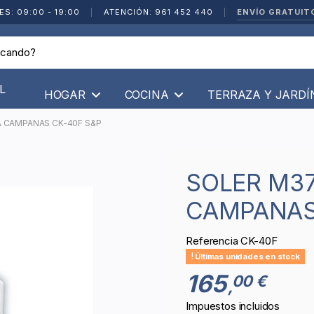
ENVÍO GRATUIT
ES: 09:00 - 19:00
|
ATENCIÓN: 961 452 440
|
L
HOGAR
COCINA
TERRAZA Y JARD
A CAMPANAS CK-40F S&P
SOLER M37922 EXTRACTOR PARA
CAMPANAS
Referencia
CK-40F
Últimas unidades en stock
165
00 €
,
Impuestos incluidos