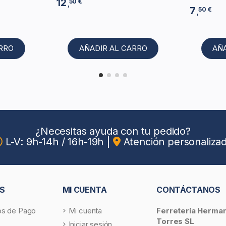
12
50 €
,
7
50 €
,
ARRO
AÑADIR AL CARRO
AÑ
¿Necesitas ayuda con tu pedido?
L-V: 9h-14h / 16h-19h
|
Atención personaliza
S
MI CUENTA
CONTÁCTANOS
s de Pago
Mi cuenta
Ferretería Herma
Torres SL
Iniciar sesión