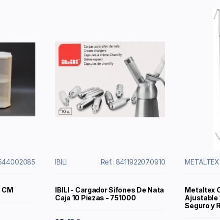
4544002085
IBILI
Ref.: 8411922070910
METALTEX
0 CM
IBILI - Cargador Sifones De Nata
Metaltex 
Caja 10 Piezas - 751000
Ajustable
Seguro y 