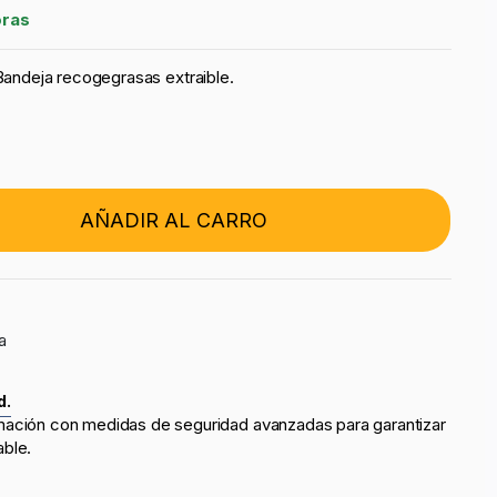
oras
 Bandeja recogegrasas extraible.
AÑADIR AL CARRO
a
d.
mación con medidas de seguridad avanzadas para garantizar
able.