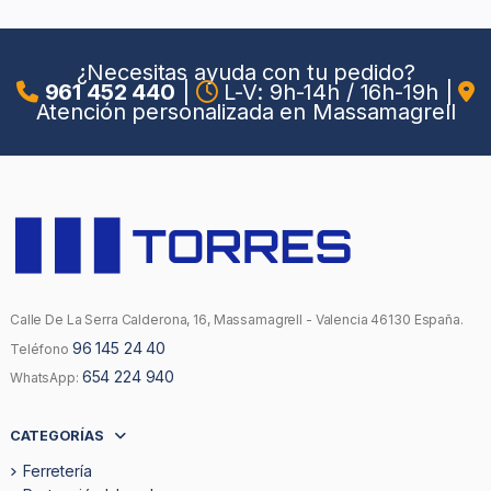
¿Necesitas ayuda con tu pedido?
961 452 440
|
L-V: 9h-14h / 16h-19h
|
Atención personalizada en Massamagrell
Calle De La Serra Calderona, 16, Massamagrell - Valencia 46130 España.
96 145 24 40
Teléfono
654 224 940
WhatsApp:
CATEGORÍAS
Ferretería