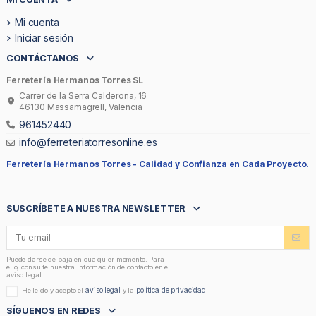
Mi cuenta
Iniciar sesión
CONTÁCTANOS
Ferretería Hermanos Torres SL
Carrer de la Serra Calderona, 16
46130 Massamagrell, Valencia
961452440
info@ferreteriatorresonline.es
Ferretería Hermanos Torres -
Calidad y Confianza en Cada Proyecto.
SUSCRÍBETE A NUESTRA NEWSLETTER
Puede darse de baja en cualquier momento. Para
ello, consulte nuestra información de contacto en el
aviso legal.
aviso legal
política de privacidad
He leído y acepto el
y la
SÍGUENOS EN REDES