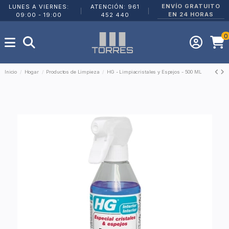
ENVÍO GRATUITO
LUNES A VIERNES:
ATENCIÓN: 961
|
|
EN 24 HORAS
09:00 - 19:00
452 440
0
Inicio
Hogar
Productos de Limpieza
HG - Limpiacristales y Espejos - 500 ML