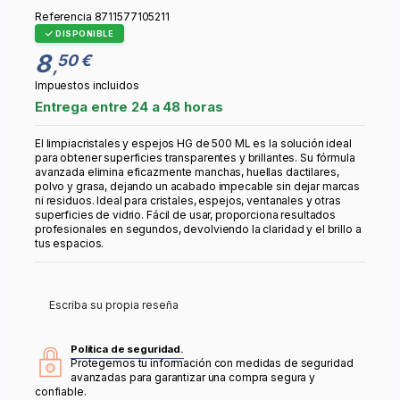
Referencia
8711577105211
DISPONIBLE
8
50 €
,
Impuestos incluidos
Entrega entre 24 a 48 horas
El limpiacristales y espejos HG de 500 ML es la solución ideal
para obtener superficies transparentes y brillantes. Su fórmula
avanzada elimina eficazmente manchas, huellas dactilares,
polvo y grasa, dejando un acabado impecable sin dejar marcas
ni residuos. Ideal para cristales, espejos, ventanales y otras
superficies de vidrio. Fácil de usar, proporciona resultados
profesionales en segundos, devolviendo la claridad y el brillo a
tus espacios.
Escriba su propia reseña
Política de seguridad.
Protegemos tu información con medidas de seguridad
avanzadas para garantizar una compra segura y
confiable.