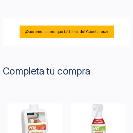
¡Queremos saber qué tal te ha ido! Cuéntanos.⭐
Completa tu compra