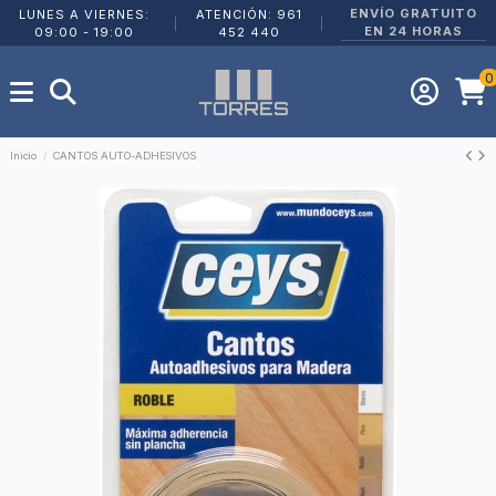
ENVÍO GRATUITO
LUNES A VIERNES:
ATENCIÓN: 961
|
|
EN 24 HORAS
09:00 - 19:00
452 440
0
Inicio
CANTOS AUTO-ADHESIVOS