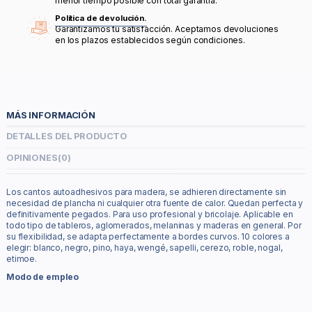
menor tiempo posible con total garantía.
Política de devolución.
Garantizamos tu satisfacción. Aceptamos devoluciones
en los plazos establecidos según condiciones.
MÁS INFORMACIÓN
DETALLES DEL PRODUCTO
OPINIONES
(0)
Los cantos autoadhesivos para madera, se adhieren directamente sin
necesidad de plancha ni cualquier otra fuente de calor. Quedan perfecta y
definitivamente pegados. Para uso profesional y bricolaje. Aplicable en
todo tipo de tableros, aglomerados, melaninas y maderas en general. Por
su flexibilidad, se adapta perfectamente a bordes curvos. 10 colores a
elegir: blanco, negro, pino, haya, wengé, sapelli, cerezo, roble, nogal,
etimoe.
Modo de empleo