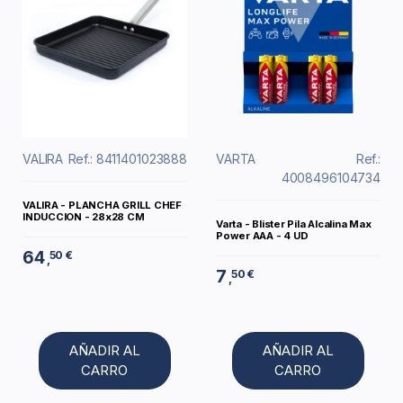
VALIRA
Ref.: 8411401023888
VARTA
Ref.:
4008496104734
VALIRA - PLANCHA GRILL CHEF
INDUCCION - 28x28 CM
Varta - Blister Pila Alcalina Max
Power AAA - 4 UD
64
50 €
,
7
50 €
,
AÑADIR AL
AÑADIR AL
CARRO
CARRO