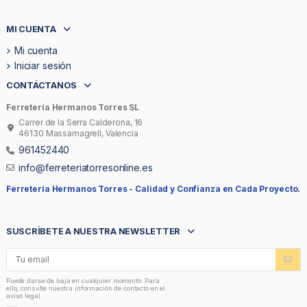
MI CUENTA
Mi cuenta
Iniciar sesión
CONTÁCTANOS
Ferretería Hermanos Torres SL
Carrer de la Serra Calderona, 16
46130 Massamagrell, Valencia
961452440
info@ferreteriatorresonline.es
Ferretería Hermanos Torres -
Calidad y Confianza en Cada Proyecto.
SUSCRÍBETE A NUESTRA NEWSLETTER
Puede darse de baja en cualquier momento. Para
ello, consulte nuestra información de contacto en el
aviso legal.