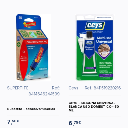
SUPERTITE
Ref.:
Ceys
Ref.: 8411519220216
8414646244599
CEYS - SILICONA UNIVERSAL
BLANCA USO DOMESTICO - 50
Supertite - adhesivo tuberias
ML
7
50 €
6
,
75 €
,