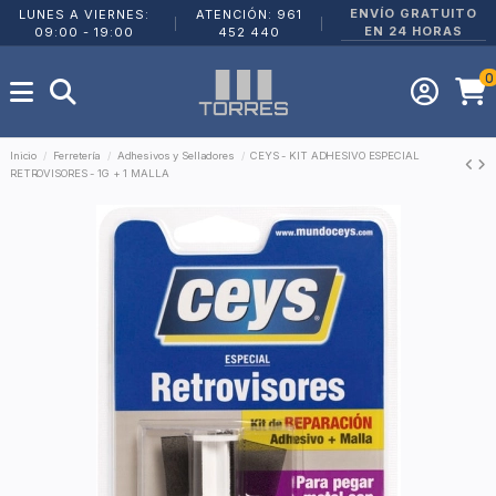
ENVÍO GRATUITO
LUNES A VIERNES:
ATENCIÓN: 961
|
|
EN 24 HORAS
09:00 - 19:00
452 440
0
Inicio
Ferretería
Adhesivos y Selladores
CEYS - KIT ADHESIVO ESPECIAL
RETROVISORES - 1G + 1 MALLA