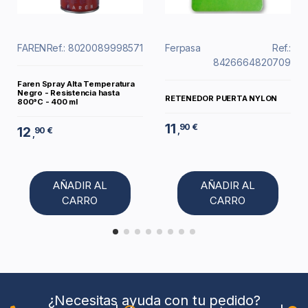
FAREN
Ref.: 8020089998571
Ferpasa
Ref.:
8426664820709
Faren Spray Alta Temperatura
Negro - Resistencia hasta
RETENEDOR PUERTA NYLON
800°C - 400 ml
11
90 €
12
,
90 €
,
AÑADIR AL
AÑADIR AL
CARRO
CARRO
¿Necesitas ayuda con tu pedido?