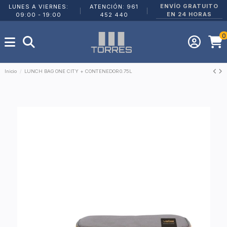
ENVÍO GRATUITO
LUNES A VIERNES:
ATENCIÓN: 961
|
|
EN 24 HORAS
09:00 - 19:00
452 440
0
Inicio
LUNCH BAG ONE CITY + CONTENEDOR 0.75L