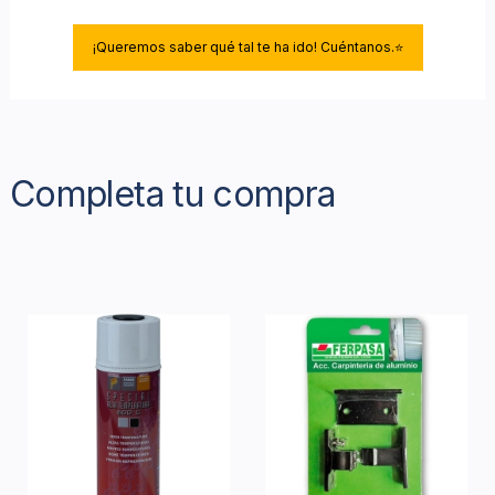
¡Queremos saber qué tal te ha ido! Cuéntanos.⭐
Completa tu compra