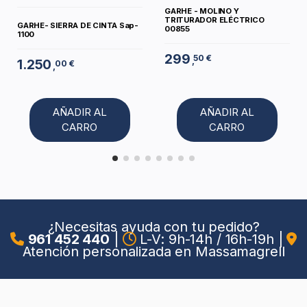
GARHE - MOLINO Y
TRITURADOR ELÉCTRICO
GARHE- SIERRA DE CINTA Sap-
00855
1100
299
50 €
,
1.250
00 €
,
AÑADIR AL
AÑADIR AL
CARRO
CARRO
¿Necesitas ayuda con tu pedido?
961 452 440
|
L-V: 9h-14h / 16h-19h
|
Atención personalizada en Massamagrell