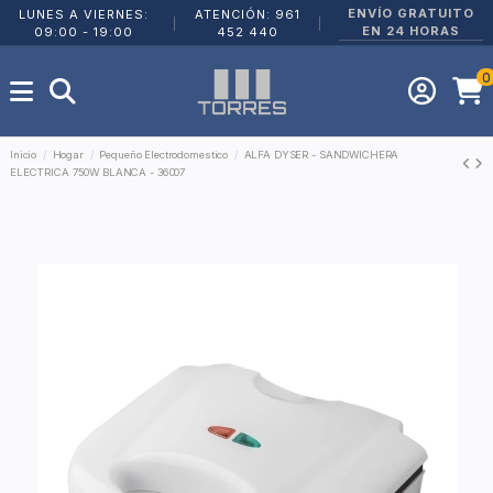
ENVÍO GRATUITO
LUNES A VIERNES:
ATENCIÓN: 961
|
|
EN 24 HORAS
09:00 - 19:00
452 440
0
Inicio
Hogar
Pequeño Electrodomestico
ALFA DYSER - SANDWICHERA
ELECTRICA 750W BLANCA - 36007