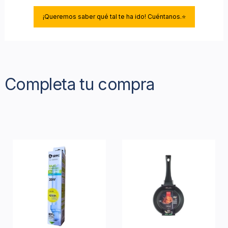
¡Queremos saber qué tal te ha ido! Cuéntanos.⭐
Completa tu compra