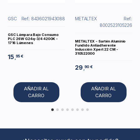
GSC
Ref.: 8436021943088
METALTEX
Ref.:
8002523105226
GSC Lámpara Bajo Consumo
PLC 26W G24q-3/4 4200K -
METALTEX - Sartén Aluminio
1716 Lúmenes
Fundido Antiadherente
Inducción Xpert 22 CM -
310522000
15
95 €
,
29
90 €
,
AÑADIR AL
AÑADIR AL
CARRO
CARRO