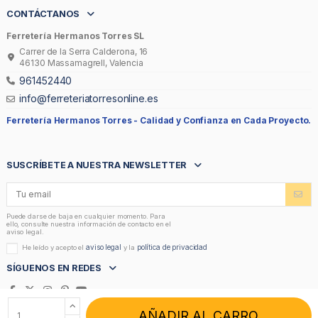
CONTÁCTANOS
Ferretería Hermanos Torres SL
Carrer de la Serra Calderona, 16
46130 Massamagrell, Valencia
961452440
info@ferreteriatorresonline.es
Ferretería Hermanos Torres -
Calidad y Confianza en Cada Proyecto.
SUSCRÍBETE A NUESTRA NEWSLETTER
Puede darse de baja en cualquier momento. Para
ello, consulte nuestra información de contacto en el
aviso legal.
aviso legal
política de privacidad
He leído y acepto el
y la
SÍGUENOS EN REDES
AÑADIR AL CARRO