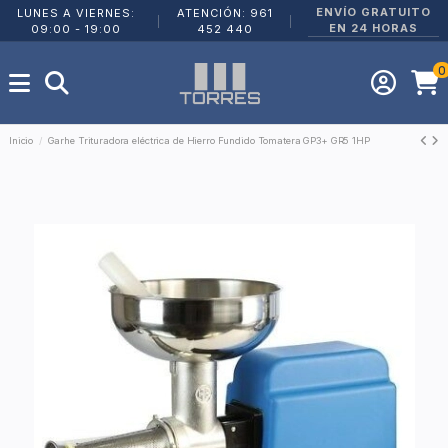
ENVÍO GRATUITO
LUNES A VIERNES:
ATENCIÓN: 961
|
|
EN 24 HORAS
09:00 - 19:00
452 440
0
Inicio
Garhe Trituradora eléctrica de Hierro Fundido Tomatera GP3+ GR5 1HP