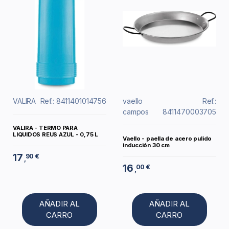
VALIRA
Ref.: 8411401014756
vaello
Ref.:
campos
8411470003705
VALIRA - TERMO PARA
LIQUIDOS REUS AZUL - 0,75 L
Vaello - paella de acero pulido
inducción 30 cm
17
90 €
,
16
00 €
,
AÑADIR AL
AÑADIR AL
CARRO
CARRO