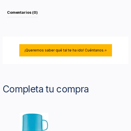
Comentarios (0)
¡Queremos saber qué tal te ha ido! Cuéntanos.⭐
Completa tu compra