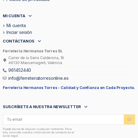
MI CUENTA
Mi cuenta
Iniciar sesión
CONTÁCTANOS
Ferretería Hermanos Torres SL
Carrer de la Serra Calderona, 16
46130 Massamagrell, Valencia
961452440
info@ferreteriatorresonline.es
Ferretería Hermanos Torres -
Calidad y Confianza en Cada Proyecto.
SUSCRÍBETE A NUESTRA NEWSLETTER
Puede darse de baja en cualquier momento. Para
ello, consulte nuestra información de contacto en el
aviso legal.