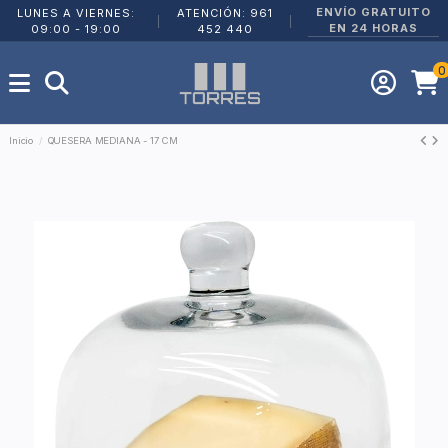
ENVÍO GRATUITO
LUNES A VIERNES:
ATENCIÓN: 961
|
|
EN 24 HORAS
09:00 - 19:00
452 440
0
Inicio
QUESERA MEDIANA - 17 CM