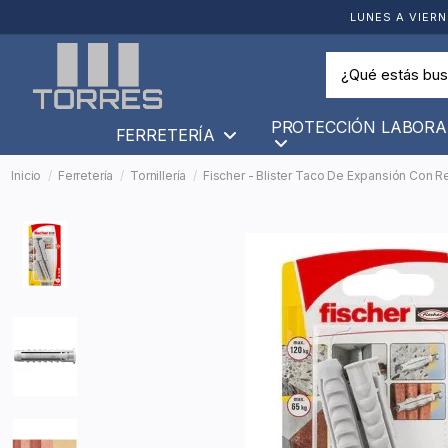
LUNES A VIERN
PROTECCIÓN LABORA
FERRETERÍA
Inicio
Ferretería
Tornillería
Fischer - Blister Taco De Expansión Con R