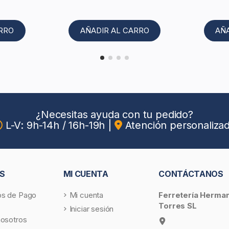
ARRO
AÑADIR AL CARRO
AÑ
¿Necesitas ayuda con tu pedido?
L-V: 9h-14h / 16h-19h
|
Atención personaliza
S
MI CUENTA
CONTÁCTANOS
s de Pago
Mi cuenta
Ferretería Herma
Torres SL
Iniciar sesión
nosotros