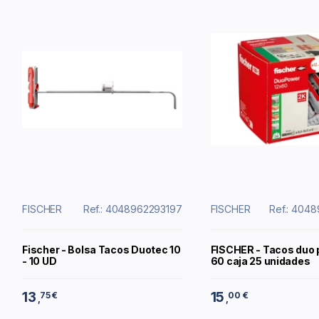
FISCHER
Ref.: 4048962293197
FISCHER
Ref.: 404
Fischer - Bolsa Tacos Duotec 10
FISCHER - Tacos duo 
- 10 UD
60 caja 25 unidades
13
15
75 €
00 €
,
,