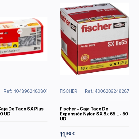
Ref.: 4048962480801
FISCHER
Ref.: 4006209248287
Caja De Taco SX Plus
Fischer - Caja Taco De
00 UD
Expansión Nylon SX 8x 65 L - 50
UD
11
90 €
,