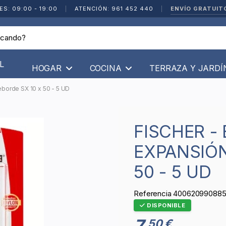
ENVÍO GRATUIT
ES: 09:00 - 19:00
|
ATENCIÓN: 961 452 440
|
L
HOGAR
COCINA
TERRAZA Y JARD
eborde SX 10 x 50 - 5 UD
FISCHER - BLISTER TACO DE
EXPANSIÓN
50 - 5 UD
Referencia
40062099088
DISPONIBLE
7
50 €