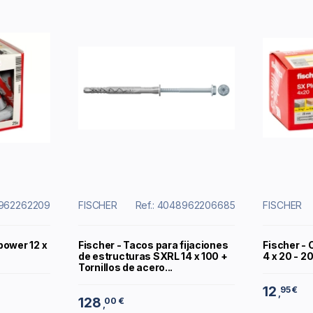
8962262209
FISCHER
Ref.: 4048962206685
FISCHER
power 12 x
Fischer - Tacos para fijaciones
Fischer - 
de estructuras SXRL 14 x 100 +
4 x 20 - 2
Tornillos de acero...
12
95 €
,
128
00 €
,