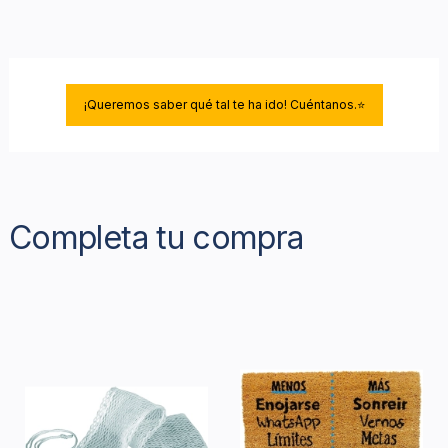
¡Queremos saber qué tal te ha ido! Cuéntanos.⭐
Completa tu compra