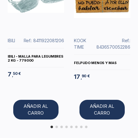
IBILI
Ref.: 8411922081206
KOOK
Ref.:
TIME
8436570052286
IBILI - MALLA PARA LEGUMBRES
2 KG - 779000
FELPUDO MENOS Y MAS
7
50 €
,
17
90 €
,
AÑADIR AL
AÑADIR AL
CARRO
CARRO