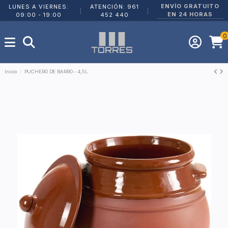
ENVÍO GRATUITO
LUNES A VIERNES:
ATENCIÓN: 961
|
|
EN 24 HORAS
09:00 - 19:00
452 440
0
Inicio
PUCHERO DE BARRO - 4,5L