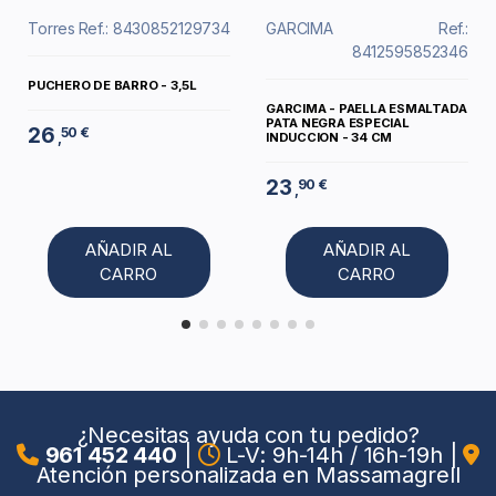
Torres
Ref.: 8430852129734
GARCIMA
Ref.:
8412595852346
PUCHERO DE BARRO - 3,5L
GARCIMA - PAELLA ESMALTADA
PATA NEGRA ESPECIAL
26
50 €
,
INDUCCION - 34 CM
23
90 €
,
AÑADIR AL
AÑADIR AL
CARRO
CARRO
¿Necesitas ayuda con tu pedido?
961 452 440
|
L-V: 9h-14h / 16h-19h
|
Atención personalizada en Massamagrell