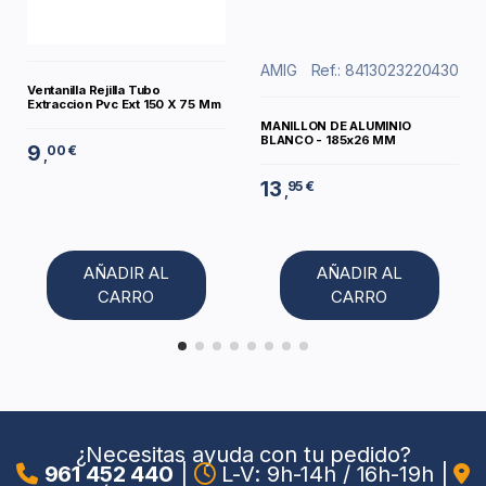
AMIG
Ref.: 8413023220430
Ventanilla Rejilla Tubo
Extraccion Pvc Ext 150 X 75 Mm
MANILLON DE ALUMINIO
BLANCO - 185x26 MM
9
00 €
,
13
95 €
,
AÑADIR AL
AÑADIR AL
CARRO
CARRO
¿Necesitas ayuda con tu pedido?
961 452 440
|
L-V: 9h-14h / 16h-19h
|