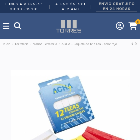
ENVÍO GRATUITO
LUNES A VIERNES:
ATENCIÓN: 961
|
|
EN 24 HORAS
09:00 - 19:00
452 440
0
Inicio
Ferretería
Varios Ferretería
ACHA - Paquete de 12 tizas - color rojo