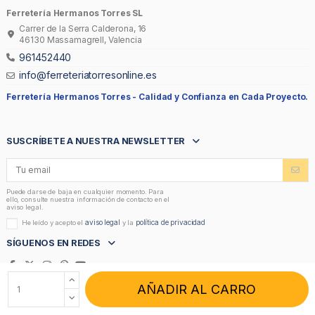
Ferretería Hermanos Torres SL
Carrer de la Serra Calderona, 16
46130 Massamagrell, Valencia
961452440
info@ferreteriatorresonline.es
Ferretería Hermanos Torres -
Calidad y Confianza en Cada Proyecto.
SUSCRÍBETE A NUESTRA NEWSLETTER
Puede darse de baja en cualquier momento. Para
ello, consulte nuestra información de contacto en el
aviso legal.
aviso legal
política de privacidad
He leído y acepto el
y la
SÍGUENOS EN REDES
AÑADIR AL CARRO