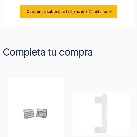
¡Queremos saber qué tal te ha ido! Cuéntanos.⭐
Completa tu compra