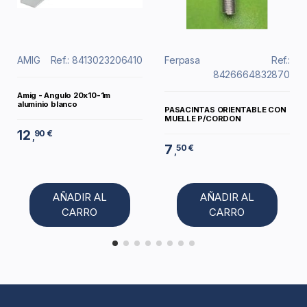
AMIG
Ref.: 8413023206410
Ferpasa
Ref.:
8426664832870
Amig - Angulo 20x10-1m
aluminio blanco
PASACINTAS ORIENTABLE CON
MUELLE P/CORDON
12
90 €
,
7
50 €
,
AÑADIR AL
AÑADIR AL
CARRO
CARRO