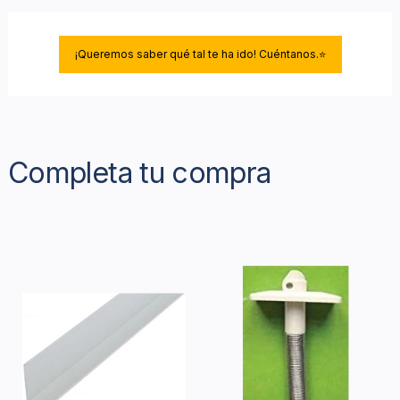
¡Queremos saber qué tal te ha ido! Cuéntanos.⭐
Completa tu compra