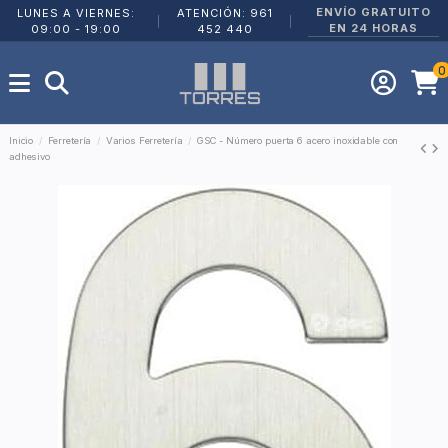
ENVÍO GRATUITO
LUNES A VIERNES:
ATENCIÓN: 961
|
|
EN 24 HORAS
09:00 - 19:00
452 440
0
Inicio
Ferretería
Varios Ferretería
GSC - Número puerta 6 acero inoxidable con
adhesivo