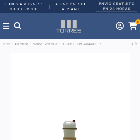
ENVÍO GRATUITO
LUNES A VIERNES:
ATENCIÓN: 961
|
|
EN 24 HORAS
09:00 - 19:00
452 440
0
Inicio
Ferretería
Varios Ferretería
SOPORTE CON GARRAFA - 5 L