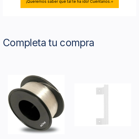
¡Queremos saber qué tal te ha ido! Cuéntanos.⭐
Completa tu compra