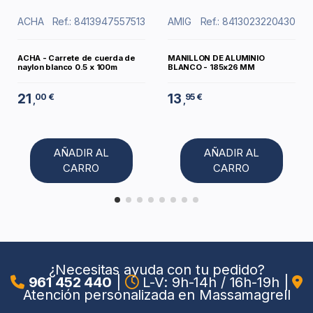
ACHA
Ref.: 8413947557513
AMIG
Ref.: 8413023220430
ACHA - Carrete de cuerda de
MANILLON DE ALUMINIO
naylon blanco 0.5 x 100m
BLANCO - 185x26 MM
21
13
00 €
95 €
,
,
AÑADIR AL
AÑADIR AL
CARRO
CARRO
¿Necesitas ayuda con tu pedido?
961 452 440
|
L-V: 9h-14h / 16h-19h
|
Atención personalizada en Massamagrell