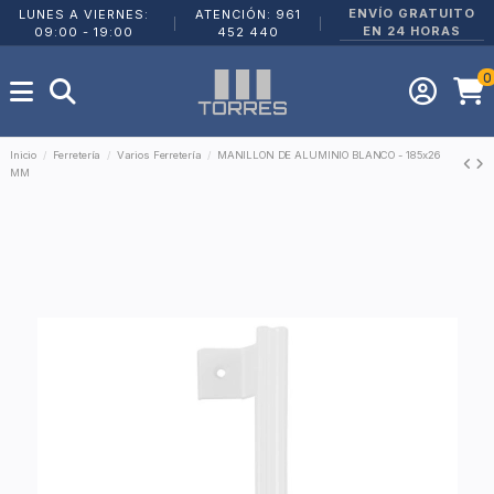
ENVÍO GRATUITO
LUNES A VIERNES:
ATENCIÓN: 961
|
|
EN 24 HORAS
09:00 - 19:00
452 440
0
Inicio
Ferretería
Varios Ferretería
MANILLON DE ALUMINIO BLANCO - 185x26
MM