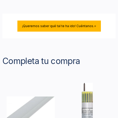
¡Queremos saber qué tal te ha ido! Cuéntanos.⭐
Completa tu compra