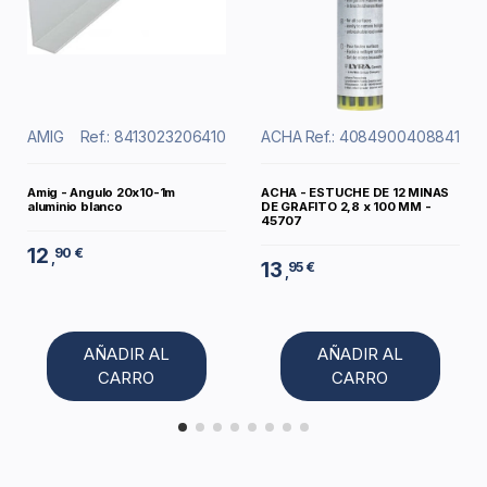
AMIG
Ref.: 8413023206410
ACHA
Ref.: 4084900408841
Amig - Angulo 20x10-1m
ACHA - ESTUCHE DE 12 MINAS
aluminio blanco
DE GRAFITO 2,8 x 100 MM -
45707
12
90 €
,
13
95 €
,
AÑADIR AL
AÑADIR AL
CARRO
CARRO