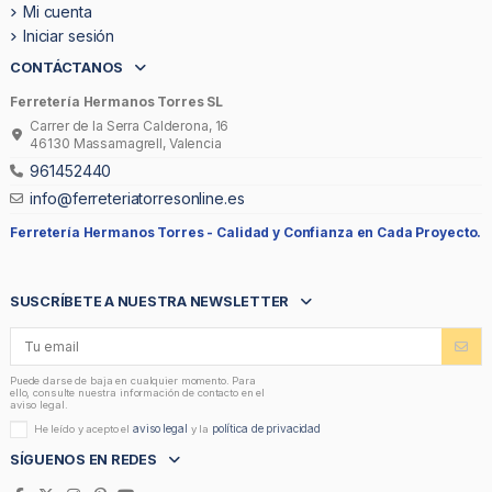
Mi cuenta
Iniciar sesión
CONTÁCTANOS
Ferretería Hermanos Torres SL
Carrer de la Serra Calderona, 16
46130 Massamagrell, Valencia
961452440
info@ferreteriatorresonline.es
Ferretería Hermanos Torres -
Calidad y Confianza en Cada Proyecto.
SUSCRÍBETE A NUESTRA NEWSLETTER
Puede darse de baja en cualquier momento. Para
ello, consulte nuestra información de contacto en el
aviso legal.
aviso legal
política de privacidad
He leído y acepto el
y la
SÍGUENOS EN REDES