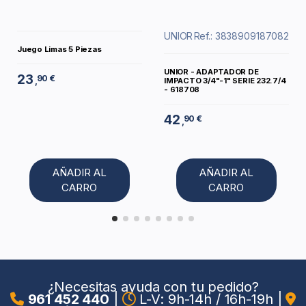
UNIOR
Ref.: 3838909187082
Juego Limas 5 Piezas
UNIOR - ADAPTADOR DE
23
90 €
IMPACTO 3/4"-1" SERIE 232.7/4
,
- 618708
42
90 €
,
AÑADIR AL
AÑADIR AL
CARRO
CARRO
¿Necesitas ayuda con tu pedido?
961 452 440
|
L-V: 9h-14h / 16h-19h
|