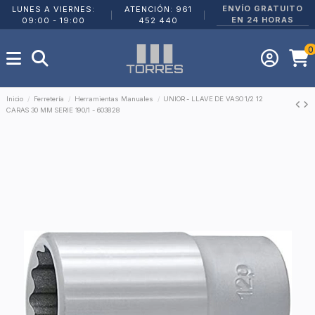
ENVÍO GRATUITO
LUNES A VIERNES:
ATENCIÓN: 961
|
|
EN 24 HORAS
09:00 - 19:00
452 440
0
Inicio
Ferretería
Herramientas Manuales
UNIOR - LLAVE DE VASO 1/2 12
CARAS 30 MM SERIE 190/1 - 603828