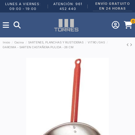
ENVÍO GRATUITO
LUNES A VIERNES:
ATENCIÓN: 961
|
|
EN 24 HORAS
09:00 - 19:00
452 440
0
Inicio
Cocina
SARTENES, PLANCHAS Y RUSTIDERAS
VITRO / GAS
GARCIMA - SARTEN CASTAÑERA PULIDA - 26 CM