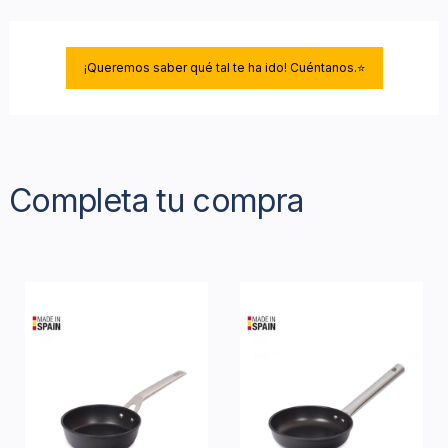
¡Queremos saber qué tal te ha ido! Cuéntanos.⭐
Completa tu compra