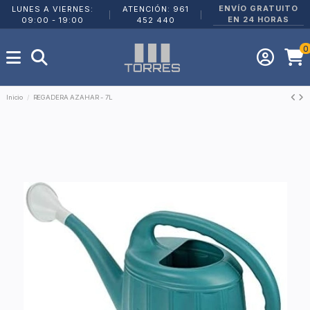
ENVÍO GRATUITO
LUNES A VIERNES:
ATENCIÓN: 961
|
|
EN 24 HORAS
09:00 - 19:00
452 440
0
Inicio
REGADERA AZAHAR - 7L