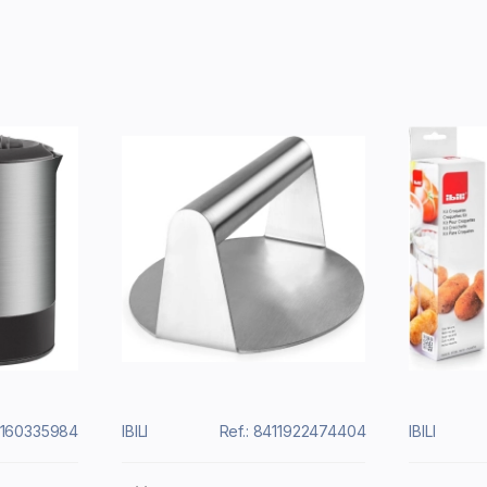
5160335984
IBILI
Ref.: 8411922474404
IBILI