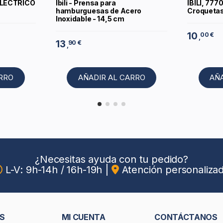
ELECTRICO
Ibili - Prensa para
IBILI, 777
hamburguesas de Acero
Croqueta
Inoxidable - 14,5 cm
10
00 €
,
13
90 €
,
ARRO
AÑADIR AL CARRO
AÑ
¿Necesitas ayuda con tu pedido?
L-V: 9h-14h / 16h-19h
|
Atención personaliza
S
MI CUENTA
CONTÁCTANOS