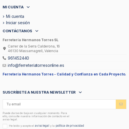
MI CUENTA
Mi cuenta
Iniciar sesión
CONTÁCTANOS
Ferretería Hermanos Torres SL
Carrer de la Serra Calderona, 16
46130 Massamagrell, Valencia
961452440
info@ferreteriatorresonline.es
Ferretería Hermanos Torres -
Calidad y Confianza en Cada Proyecto.
SUSCRÍBETE A NUESTRA NEWSLETTER
Puede darse de baja en cualquier momento. Para
ello, consulte nuestra información de contacto en el
aviso legal.
aviso legal
política de privacidad
He leído y acepto el
y la