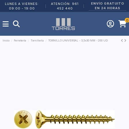
ENVÍO GRATUITO
LUNES A VIERNES:
ATENCIÓN: 961
|
|
EN 24 HORAS
09:00 - 19:00
452 440
0
Inicio
Ferretería
Tornillería
TORNILLO UNIVERSAL - 3,5x30 MM - 200 UD