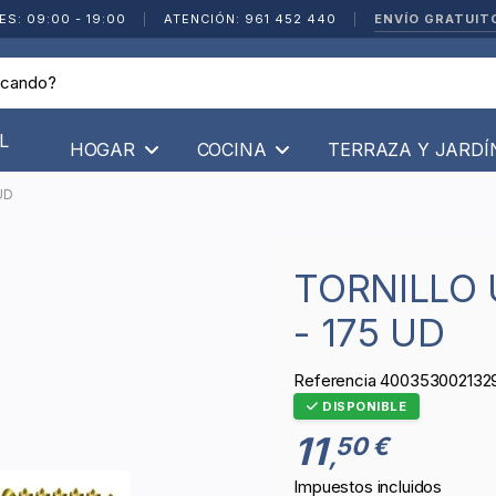
ENVÍO GRATUIT
ES: 09:00 - 19:00
|
ATENCIÓN: 961 452 440
|
L
HOGAR
COCINA
TERRAZA Y JARD
UD
TORNILLO UNIVERSAL - 3,5X35 MM
- 175 UD
Referencia
400353002132
DISPONIBLE
11
50 €
,
Impuestos incluidos