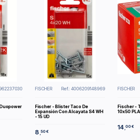
8962237030
FISCHER
Ref.: 4006209148969
FISCHER
o Duopower
Fischer - Blister Taco De
Fischer -
Expansión Con Alcayata S4 WH
10x50 PL
- 15 UD
14
00 €
,
8
50 €
,