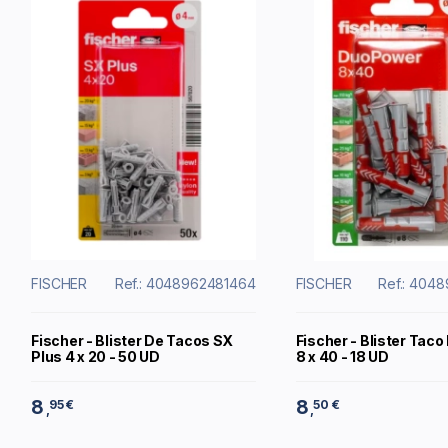
FISCHER
Ref.: 4048962481464
FISCHER
Ref.: 404
Fischer - Blister De Tacos SX
Fischer - Blister Tac
Plus 4 x 20 - 50 UD
8 x 40 - 18 UD
8
8
95 €
50 €
,
,