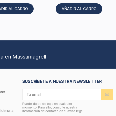
ADIR AL CARRO
AÑADIR AL CARRO
da en Massamagrell
SUSCRÍBETE A NUESTRA NEWSLETTER
nos
Puede darse de baja en cualquier
momento. Para ello, consulte nuestra
alderona,
información de contacto en el aviso legal.