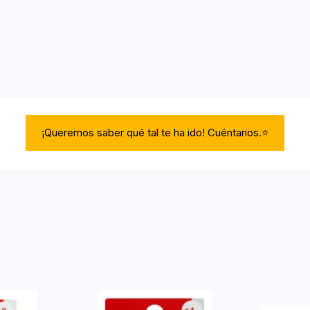
¡Queremos saber qué tal te ha ido! Cuéntanos.⭐