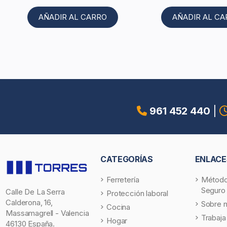
AÑADIR AL CARRO
AÑADIR AL C
961 452 440
|
CATEGORÍAS
ENLACE
Ferretería
Método
Seguro
Calle De La Serra
Protección laboral
Calderona, 16,
Sobre 
Cocina
Massamagrell - Valencia
Trabaja
Hogar
46130 España.