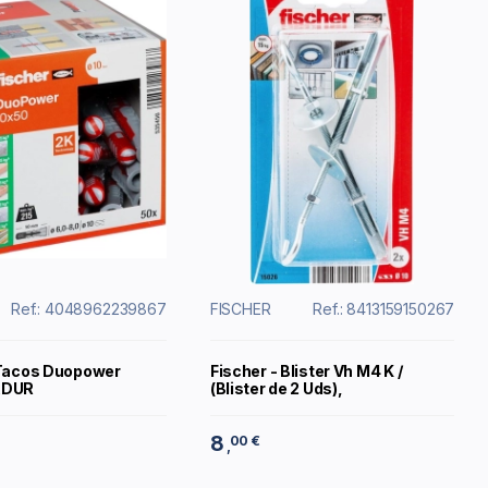
Ref.: 4048962239867
FISCHER
Ref.: 8413159150267
 Tacos Duopower
Fischer - Blister Vh M4 K /
ADUR
(Blister de 2 Uds),
8
00 €
,