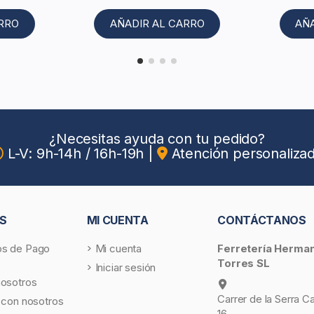
ARRO
AÑADIR AL CARRO
AÑ
¿Necesitas ayuda con tu pedido?
L-V: 9h-14h / 16h-19h
|
Atención personaliza
S
MI CUENTA
CONTÁCTANOS
s de Pago
Mi cuenta
Ferretería Herma
Torres SL
Iniciar sesión
nosotros
Carrer de la Serra C
 con nosotros
16