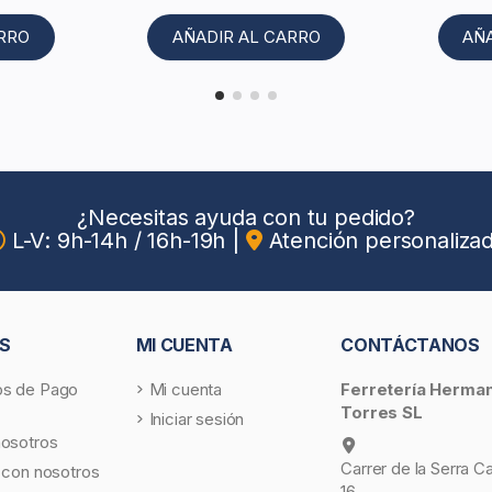
ARRO
AÑADIR AL CARRO
AÑ
¿Necesitas ayuda con tu pedido?
L-V: 9h-14h / 16h-19h
|
Atención personaliza
S
MI CUENTA
CONTÁCTANOS
s de Pago
Mi cuenta
Ferretería Herma
Torres SL
Iniciar sesión
nosotros
Carrer de la Serra C
 con nosotros
16