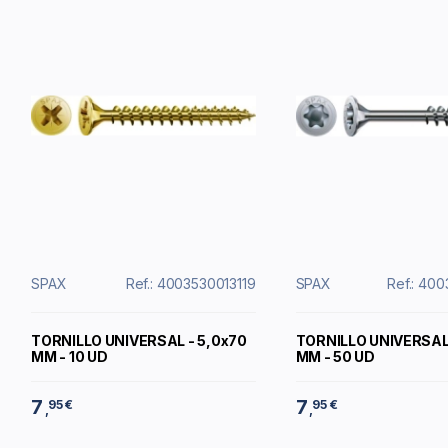
SPAX
Ref.: 4003530013119
SPAX
Ref.: 40
TORNILLO UNIVERSAL - 5,0x70
TORNILLO UNIVERSAL 
MM - 10 UD
MM - 50 UD
7
7
95 €
95 €
,
,