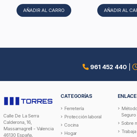
AÑADIR AL CARRO
AÑADIR AL C
961 452 440
|
CATEGORÍAS
ENLACE
Ferretería
Método
Seguro
Calle De La Serra
Protección laboral
Calderona, 16,
Sobre 
Cocina
Massamagrell - Valencia
Trabaja
Hogar
46130 España.