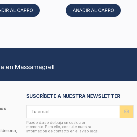
ADIR AL CARRO
AÑADIR AL CARRO
da en Massamagrell
SUSCRÍBETE A NUESTRA NEWSLETTER
nos
Puede darse de baja en cualquier
momento. Para ello, consulte nuestra
alderona,
información de contacto en el aviso legal.