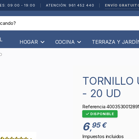
ENVÍO GRATUIT
ES: 09:00 - 19:00
|
ATENCIÓN: 961 452 440
|
L
HOGAR
COCINA
TERRAZA Y JARD
UD
TORNILLO UNIVERSAL - 4,0X25 MM
- 20 UD
Referencia
400353001289
DISPONIBLE
6
95 €
,
Impuestos incluidos