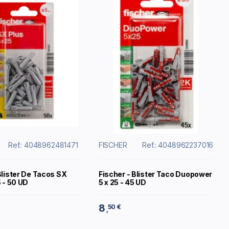
Ref.: 4048962481471
FISCHER
Ref.: 4048962237016
Blister De Tacos SX
Fischer - Blister Taco Duopower
5 - 50 UD
5 x 25 - 45 UD
8
50 €
,