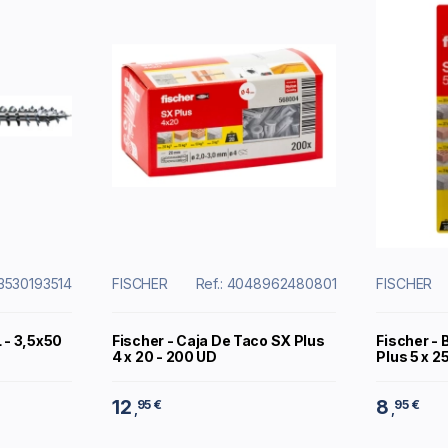
03530193514
FISCHER
Ref.: 4048962480801
FISCHER
- 3,5x50
Fischer - Caja De Taco SX Plus
Fischer - 
4 x 20 - 200 UD
Plus 5 x 2
12
8
95 €
95 €
,
,