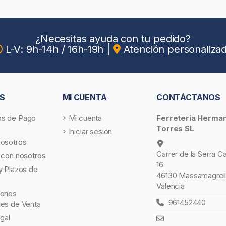
¿Necesitas ayuda con tu pedido?
L-V: 9h-14h / 16h-19h
|
Atención personaliza
S
MI CUENTA
CONTÁCTANOS
s de Pago
Mi cuenta
Ferretería Herma
Torres SL
Iniciar sesión
nosotros
Carrer de la Serra C
 con nosotros
16
y Plazos de
46130 Massamagrell
a
Valencia
iones
961452440
les de Venta
egal