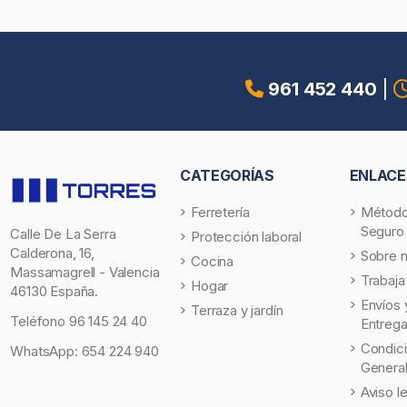
961 452 440
|
CATEGORÍAS
ENLACE
Ferretería
Método
Seguro
Calle De La Serra
Protección laboral
Calderona, 16,
Sobre 
Cocina
Massamagrell - Valencia
Trabaja
Hogar
46130 España.
Envíos 
Terraza y jardín
Teléfono
96 145 24 40
Entreg
Condic
WhatsApp:
654 224 940
Genera
Aviso l