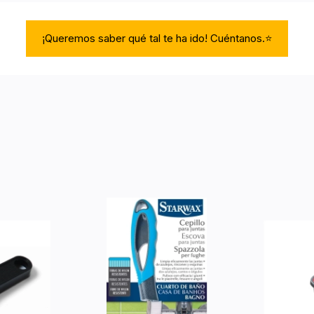
¡Queremos saber qué tal te ha ido! Cuéntanos.⭐