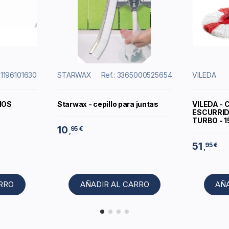
21196101630
STARWAX
Ref.: 3365000525654
VILEDA
IOS
Starwax - cepillo para juntas
VILEDA -
ESCURRID
TURBO - 1
10
95 €
,
51
95 €
,
ARRO
AÑADIR AL CARRO
AÑ