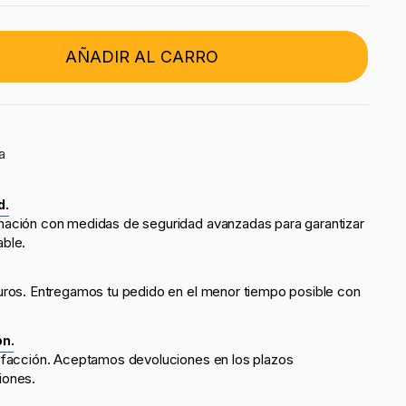
AÑADIR AL CARRO
a
d.
mación con medidas de seguridad avanzadas para garantizar
able.
uros. Entregamos tu pedido en el menor tiempo posible con
ón.
sfacción. Aceptamos devoluciones en los plazos
iones.