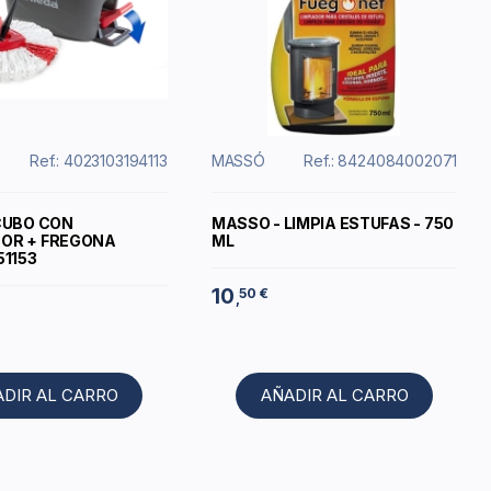
Ref.: 4023103194113
MASSÓ
Ref.: 8424084002071
 CUBO CON
MASSO - LIMPIA ESTUFAS - 750
OR + FREGONA
ML
51153
10
50 €
,
ADIR AL CARRO
AÑADIR AL CARRO