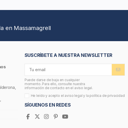
da en Massamagrell
SUSCRÍBETE A NUESTRA NEWSLETTER
nos
Puede darse de baja en cualquier
momento. Para ello, consulte nuestra
alderona,
información de contacto en el aviso legal.
He leído y acepto el
aviso legal
y la
política de privacidad
,
SÍGUENOS EN REDES