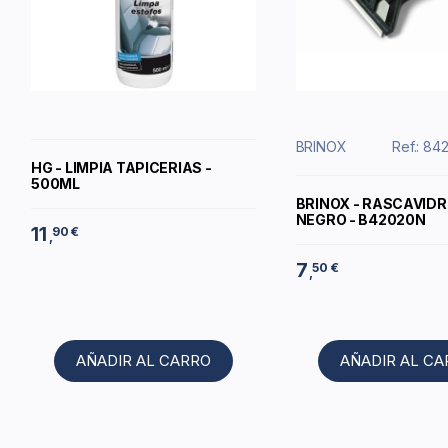
BRINOX
Ref.: 84
HG - LIMPIA TAPICERIAS -
500ML
BRINOX - RASCAVIDR
NEGRO - B42020N
11
90 €
,
7
50 €
,
AÑADIR AL CARRO
AÑADIR AL C