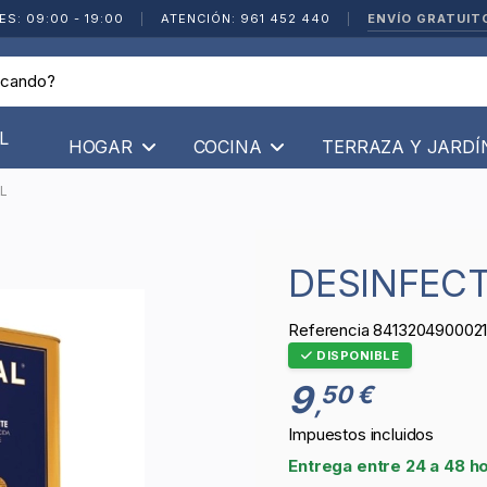
ENVÍO GRATUIT
ES: 09:00 - 19:00
|
ATENCIÓN: 961 452 440
|
L
HOGAR
COCINA
TERRAZA Y JARD
L
DESINFEC
Referencia
841320490002
DISPONIBLE
9
50 €
,
Impuestos incluidos
Entrega entre 24 a 48 h