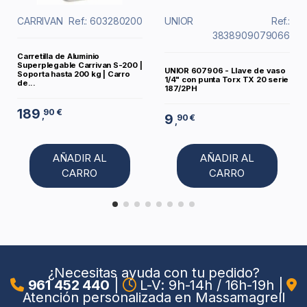
CARRIVAN
Ref.: 603280200
UNIOR
Ref.:
3838909079066
Carretilla de Aluminio
Superplegable Carrivan S-200 |
UNIOR 607906 - Llave de vaso
Soporta hasta 200 kg | Carro
1/4" con punta Torx TX 20 serie
de...
187/2PH
189
90 €
,
9
90 €
,
AÑADIR AL
AÑADIR AL
CARRO
CARRO
¿Necesitas ayuda con tu pedido?
961 452 440
|
L-V: 9h-14h / 16h-19h
|
Atención personalizada en Massamagrell