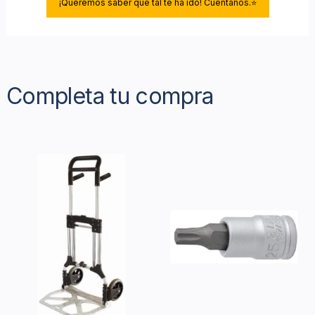
¡Queremos saber qué tal te ha ido! Cuéntanos.⭐
Completa tu compra