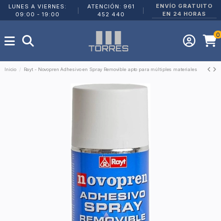
ENVÍO GRATUITO
LUNES A VIERNES:
ATENCIÓN: 961
|
|
EN 24 HORAS
09:00 - 19:00
452 440
0
Inicio
Rayt - Novopren Adhesivo en Spray Removible apto para múltiples materiales