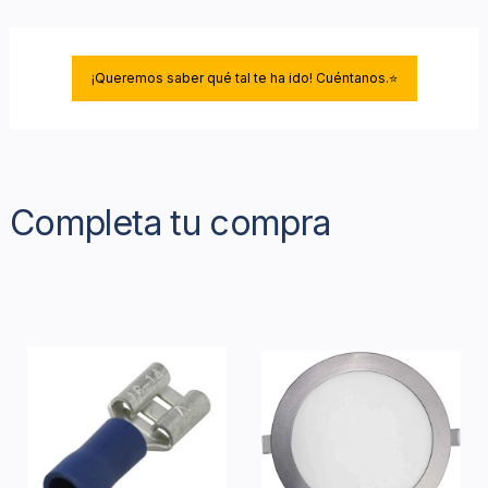
¡Queremos saber qué tal te ha ido! Cuéntanos.⭐
Completa tu compra