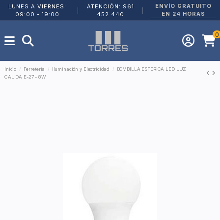
ENVÍO GRATUITO
LUNES A VIERNES:
ATENCIÓN: 961
|
|
EN 24 HORAS
09:00 - 19:00
452 440
0
Inicio
Ferretería
Iluminación y Electricidad
BOMBILLA ESFERICA LED LUZ
CALIDA E-27 - 8W