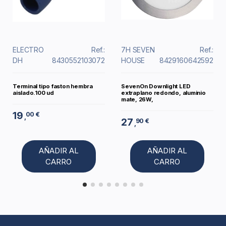
ELECTRO
Ref.:
7H SEVEN
Ref.:
DH
8430552103072
HOUSE
8429160642592
Terminal tipo faston hembra
SevenOn Downlight LED
aislado.100 ud
extraplano redondo, aluminio
mate, 26W,
19
00 €
,
27
90 €
,
AÑADIR AL
AÑADIR AL
CARRO
CARRO