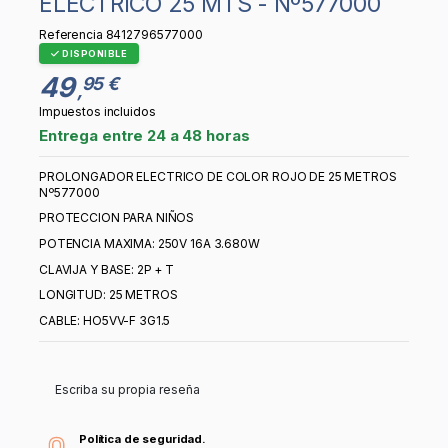
ELECTRICO 25 MTS - Nº577000
Referencia
8412796577000
DISPONIBLE
49
95 €
,
Impuestos incluidos
Entrega entre 24 a 48 horas
PROLONGADOR ELECTRICO DE COLOR ROJO DE 25 METROS
Nº577000
PROTECCION PARA NIÑOS
POTENCIA MAXIMA: 250V 16A 3.680W
CLAVIJA Y BASE: 2P + T
LONGITUD: 25 METROS
CABLE: HO5VV-F 3G1.5
Escriba su propia reseña
Política de seguridad.