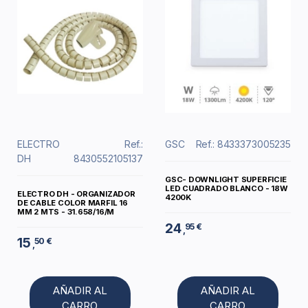
ELECTRO
Ref.:
GSC
Ref.: 8433373005235
DH
8430552105137
GSC- DOWNLIGHT SUPERFICIE
LED CUADRADO BLANCO - 18W
ELECTRO DH - ORGANIZADOR
4200K
DE CABLE COLOR MARFIL 16
MM 2 MTS - 31.658/16/M
24
95 €
,
15
50 €
,
AÑADIR AL
AÑADIR AL
CARRO
CARRO