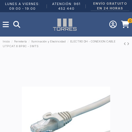
ENVÍO GRATUITO
LUNES A VIERNES:
ATENCIÓN: 961
|
|
EN 24 HORAS
09:00 - 19:00
452 440
0
Inicio
Ferretería
Iluminación y Electricidad
ELECTRO DH - CONEXION CABLE
UTP CAT.6 8P 8C - 3 MTS