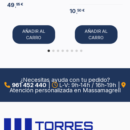
49
95 €
,
10
50 €
,
AÑADIR AL
AÑADIR AL
CARRO
CARRO
¿Necesitas ayuda con tu pedido?
961 452 440
|
L-V: 9h-14h / 16h-19h
|
Atención personalizada en Massamagrell