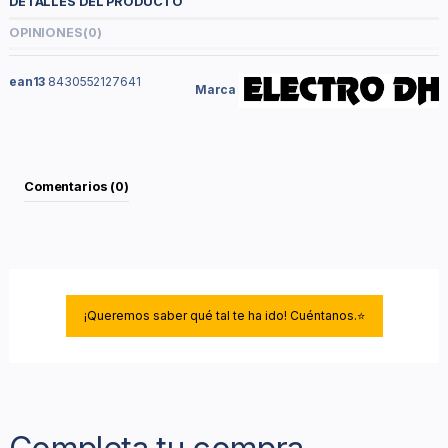
DETALLES DEL PRODUCTO
OPINIONES
(0)
ean13
8430552127641
Marca
Comentarios (0)
¡Queremos saber qué tal te ha ido! Cuéntanos.⭐