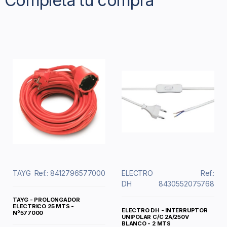
Completa tu compra
TAYG
Ref.: 8412796577000
ELECTRO
Ref.:
DH
8430552075768
TAYG - PROLONGADOR
ELECTRICO 25 MTS -
ELECTRO DH - INTERRUPTOR
Nº577000
UNIPOLAR C/C 2A/250V
BLANCO - 2 MTS